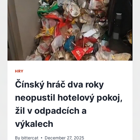
INDIAN
HRY
Čínský hráč dva roky
neopustil hotelový pokoj,
žil v odpadcích a
výkalech
By
bittercat
December 27, 2025