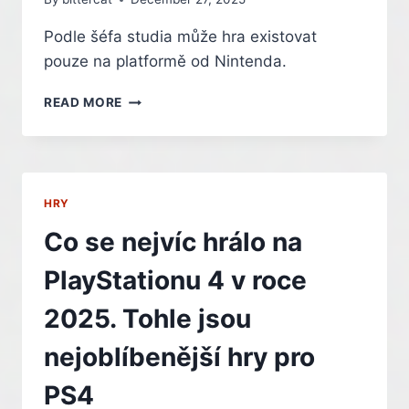
Podle šéfa studia může hra existovat
pouze na platformě od Nintenda.
NOVÝ
READ MORE
HOROR
OD
BLOOBERU
MÁ
POTĚŠIT
HRY
FANOUŠKY
ZNAČEK
Co se nejvíc hrálo na
RESIDENT
EVIL,
PlayStationu 4 v roce
SILENT
HILL
2025. Tohle jsou
ČI
ETERNAL
nejoblíbenější hry pro
DARKNESS
PS4