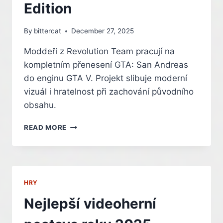
Edition
By
bittercat
December 27, 2025
Moddeři z Revolution Team pracují na
kompletním přenesení GTA: San Andreas
do enginu GTA V. Projekt slibuje moderní
vizuál i hratelnost při zachování původního
obsahu.
LEGENDÁRNÍ
READ MORE
SAN
ANDREAS
OŽÍVÁ
V
ENGINU
HRY
GTA
V
Nejlepší videoherní
DÍKY
MÓDU