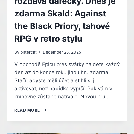
rozdává dárečky. Dnes je
JSOU
NEJOBLÍBENĚJŠÍ
zdarma Skald: Against
HRY
PRO
the Black Priory, tahové
PC
RPG v retro stylu
By
bittercat
December 28, 2025
V obchodě Epicu přes svátky najdete každý
den až do konce roku jinou hru zdarma.
Stačí, abyste měli účet a stihli si ji
aktivovat, než nabídka vyprší. Pak vám v
knihovně zůstane natrvalo. Novou hru …
EPIC
READ MORE
GAMES
STORE
ROZDÁVÁ
DÁREČKY.