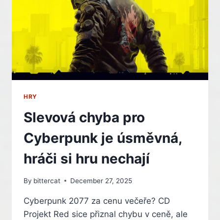
ODPADCÍCH
A
VÝKALECH
HRY
Slevová chyba pro
Cyberpunk je úsměvná,
hráči si hru nechají
By
bittercat
December 27, 2025
Cyberpunk 2077 za cenu večeře? CD
Projekt Red sice přiznal chybu v ceně, ale