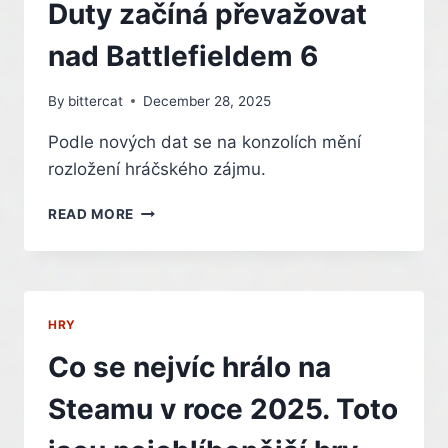
Duty začíná převažovat
nad Battlefieldem 6
By
bittercat
December 28, 2025
Podle nových dat se na konzolích mění
rozložení hráčského zájmu.
SOUBOJ
READ MORE
STŘÍLEČEK:
CALL
OF
DUTY
ZAČÍNÁ
HRY
PŘEVAŽOVAT
NAD
Co se nejvíc hrálo na
BATTLEFIELDEM
6
Steamu v roce 2025. Toto