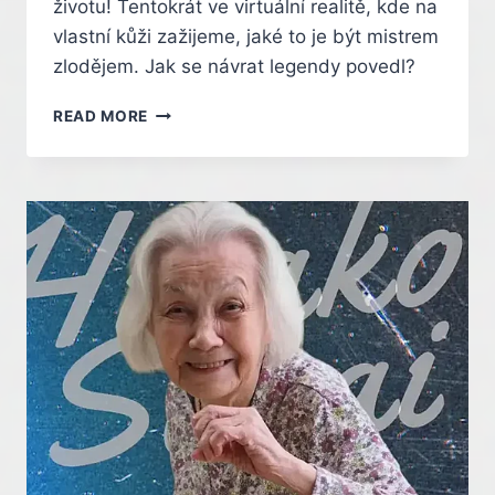
životu! Tentokrát ve virtuální realitě, kde na
vlastní kůži zažijeme, jaké to je být mistrem
zlodějem. Jak se návrat legendy povedl?
NÁVRAT
READ MORE
LEGENDY
–
RECENZE
THIEF
VR:
LEGACY
OF
SHADOW
–
INDIAN