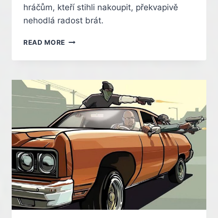
hráčům, kteří stihli nakoupit, překvapivě
nehodlá radost brát.
SLEVOVÁ
READ MORE
CHYBA
PRO
CYBERPUNK
JE
ÚSMĚVNÁ,
HRÁČI
SI
HRU
NECHAJÍ