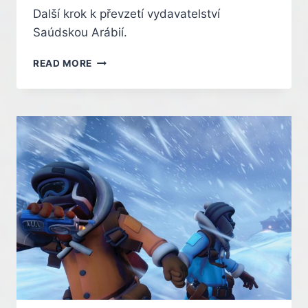
Další krok k převzetí vydavatelství
Saúdskou Arábií.
AKCIONÁŘI
READ MORE
SCHVÁLILI
PRODEJ
EA,
NA
ŘADĚ
JSOU
REGULAČNÍ
ÚŘADY