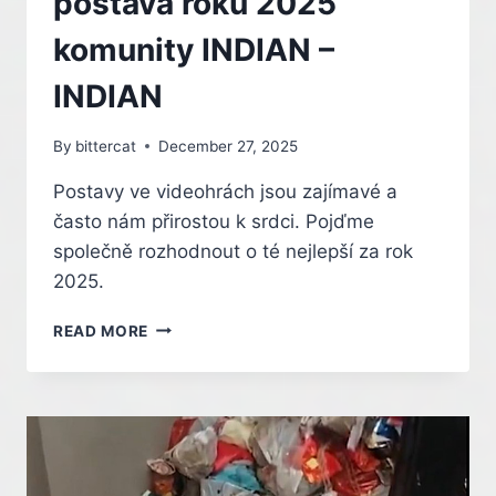
postava roku 2025
NEXTGEN
EDITION
komunity INDIAN –
INDIAN
By
bittercat
December 27, 2025
Postavy ve videohrách jsou zajímavé a
často nám přirostou k srdci. Pojďme
společně rozhodnout o té nejlepší za rok
2025.
NEJLEPŠÍ
READ MORE
VIDEOHERNÍ
POSTAVA
ROKU
2025
KOMUNITY
INDIAN
–