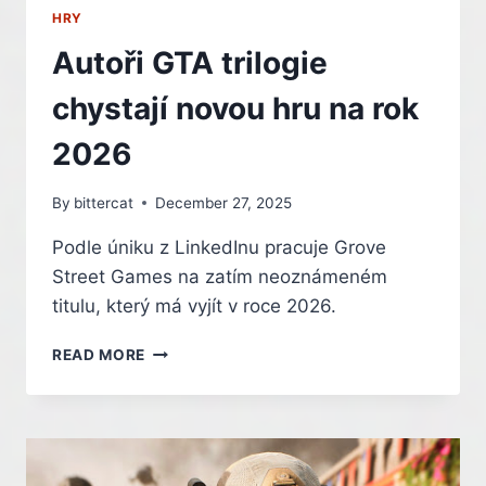
HRY
Autoři GTA trilogie
chystají novou hru na rok
2026
By
bittercat
December 27, 2025
Podle úniku z LinkedInu pracuje Grove
Street Games na zatím neoznámeném
titulu, který má vyjít v roce 2026.
AUTOŘI
READ MORE
GTA
TRILOGIE
CHYSTAJÍ
NOVOU
HRU
NA