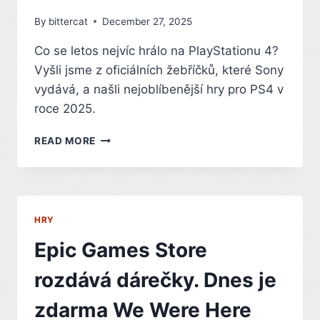
By
bittercat
December 27, 2025
Co se letos nejvíc hrálo na PlayStationu 4?
Vyšli jsme z oficiálních žebříčků, které Sony
vydává, a našli nejoblíbenější hry pro PS4 v
roce 2025.
CO
READ MORE
SE
NEJVÍC
HRÁLO
NA
PLAYSTATIONU
HRY
4
V
Epic Games Store
ROCE
2025.
rozdává dárečky. Dnes je
TOHLE
JSOU
zdarma We Were Here
NEJOBLÍBENĚJŠÍ