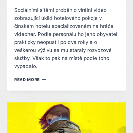
Sociálními sítěmi proběhlo virální video
zobrazující úklid hotelového pokoje v
čínském hotelu specializovaném na hráče
videoher. Podle personálu ho jeho obyvatel
prakticky neopustil po dva roky a o
veškerou výživu se mu staraly rozvozové
služby. Však to pak na místě podle toho
vypadalo.
ČÍNSKÝ
READ MORE
HRÁČ
DVA
ROKY
NEOPUSTIL
HOTELOVÝ
POKOJ,
ŽIL
V