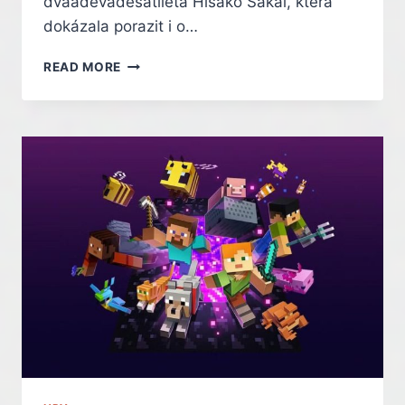
dvaadevadesátiletá Hisako Sakai, která
dokázala porazit i o…
DVAADEVADESÁTILETÁ
READ MORE
BABIČKA
ZBILA
VŠECHNY
SOUPEŘE
A
VYHRÁLA
TURNAJ
V
TEKKENU