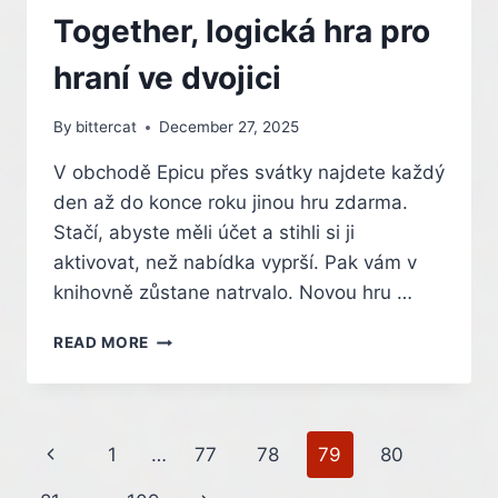
HRY
Together, logická hra pro
PRO
PS4
hraní ve dvojici
By
bittercat
December 27, 2025
V obchodě Epicu přes svátky najdete každý
den až do konce roku jinou hru zdarma.
Stačí, abyste měli účet a stihli si ji
aktivovat, než nabídka vyprší. Pak vám v
knihovně zůstane natrvalo. Novou hru …
EPIC
READ MORE
GAMES
STORE
ROZDÁVÁ
DÁREČKY.
Page
Previous
1
…
77
78
79
80
DNES
JE
Page