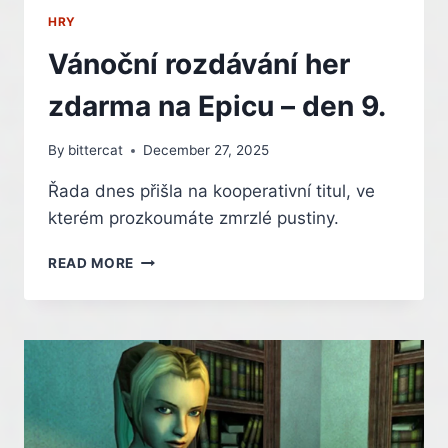
HRY
Vánoční rozdávání her
zdarma na Epicu – den 9.
By
bittercat
December 27, 2025
Řada dnes přišla na kooperativní titul, ve
kterém prozkoumáte zmrzlé pustiny.
VÁNOČNÍ
READ MORE
ROZDÁVÁNÍ
HER
ZDARMA
NA
EPICU
–
DEN
9.