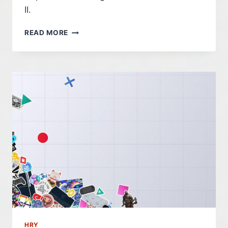
II.
DIGITAL
READ MORE
FOUNDRY
VYBRALO
NEJLEPŠÍ
A
NEJHORŠÍ
PC
PORTY
ROKU
2025
HRY