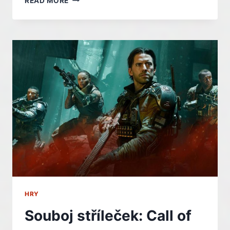
READ MORE
ROZDÁVÁNÍ
HER
ZDARMA
NA
EPICU
–
DEN
11.
HRY
Souboj stříleček: Call of