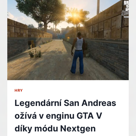
DNES
JE
ZDARMA
SKALD:
AGAINST
THE
BLACK
PRIORY,
TAHOVÉ
RPG
V
RETRO
STYLU
HRY
Legendární San Andreas
ožívá v enginu GTA V
díky módu Nextgen