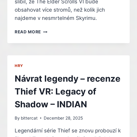
slíbil, že The Elder Scrolls VI bude
obsahovat více stromů, než kolik jich
najdeme v nesmrtelném Skyrimu.
THE
READ MORE
ELDER
SCROLLS
VI
NABÍDNE
VE
HRY
SROVNÁNÍ
SE
Návrat legendy – recenze
SKYRIMEM
VÍCE…
Thief VR: Legacy of
STROMŮ?
–
Shadow – INDIAN
INDIAN
By
bittercat
December 28, 2025
Legendární série Thief se znovu probouzí k