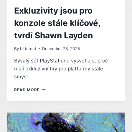
Exkluzivity jsou pro
konzole stále klíčové,
tvrdí Shawn Layden
By
bittercat
December 28, 2025
Bývalý šéf PlayStationu vysvětluje, proč
mají exkluzivní hry pro platformy stále
smysl.
EXKLUZIVITY
READ MORE
JSOU
PRO
KONZOLE
STÁLE
KLÍČOVÉ,
TVRDÍ
SHAWN