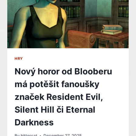
HRY
Nový horor od Blooberu
má potěšit fanoušky
značek Resident Evil,
Silent Hill či Eternal
Darkness
By
bittercat
December 27, 2025