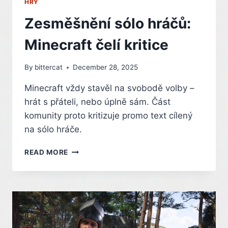
HRY
Zesměšnění sólo hráčů:
Minecraft čelí kritice
By
bittercat
December 28, 2025
Minecraft vždy stavěl na svobodě volby –
hrát s přáteli, nebo úplně sám. Část
komunity proto kritizuje promo text cílený
na sólo hráče.
ZESMĚŠNĚNÍ
READ MORE
SÓLO
HRÁČŮ:
MINECRAFT
ČELÍ
KRITICE