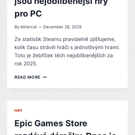
jsou nejoblíbenější hry
pro PC
By
bittercat
December 28, 2025
Ze statistik Steamu pravidelně zjišťujeme,
kolik času strávili hráči s jednotlivými hrami.
Toto je žebříček těch nejoblíbenějších za
rok 2025.
CO
READ MORE
SE
NEJVÍC
HRÁLO
NA
STEAMU
HRY
V
ROCE
Epic Games Store
2025.
TOTO