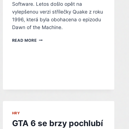
Software. Letos došlo opět na
vylepšenou verzi střílečky Quake z roku
1996, která byla obohacena o epizodu
Dawn of the Machine.
PŮVODNÍ
READ MORE
QUAKE
SE
DOČKAL
NOVÉ
BEZPLATNÉ
EPIZODY
–
INDIAN
HRY
GTA 6 se brzy pochlubí