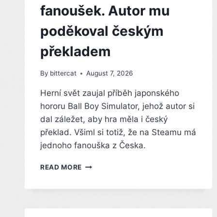
fanoušek. Autor mu
poděkoval českým
překladem
By
bittercat
August 7, 2026
Herní svět zaujal příběh japonského
hororu Ball Boy Simulator, jehož autor si
dal záležet, aby hra měla i český
překlad. Všiml si totiž, že na Steamu má
jednoho fanouška z Česka.
STAČIL
READ MORE
JEDINÝ
ČESKÝ
FANOUŠEK.
AUTOR
MU