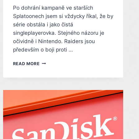
Po dohrání kampaně ve starších
Splatoonech jsem si vždycky říkal, že by
série obstála i jako čistá
singleplayerovka. Stejného názoru je
očividně i Nintendo. Raiders jsou
především o boji proti …
RECENZE
READ MORE
HRY
SPLATOON
RAIDERS.
NINTENDO
PROMĚNILO
SVOU
MULTIPLAYEROVOU
SÉRII
VE
SKVĚLOU
SINGLEPLAYEROVKU