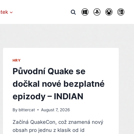
utek
HRY
Původní Quake se
dočkal nové bezplatné
epizody – INDIAN
By
bittercat
August 7, 2026
Začíná QuakeCon, což znamená nový
obsah pro jednu z klasik od id