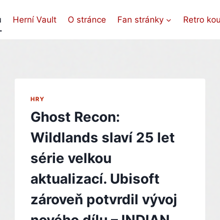
ů
Herní Vault
O stránce
Fan stránky
Retro ko
HRY
Ghost Recon:
Wildlands slaví 25 let
série velkou
aktualizací. Ubisoft
zároveň potvrdil vývoj
nového dílu – INDIAN