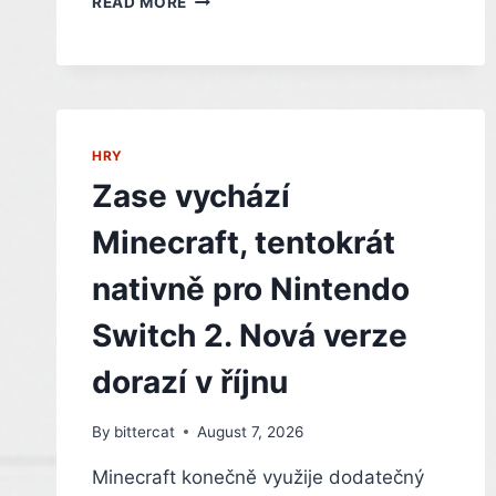
READ MORE
NORDIC
DIGITAL
SHOWCASE
2026
MŮŽETE
SLEDOVAT
HRY
OD
21:00
Zase vychází
ZDE
Minecraft, tentokrát
nativně pro Nintendo
Switch 2. Nová verze
dorazí v říjnu
By
bittercat
August 7, 2026
Minecraft konečně využije dodatečný