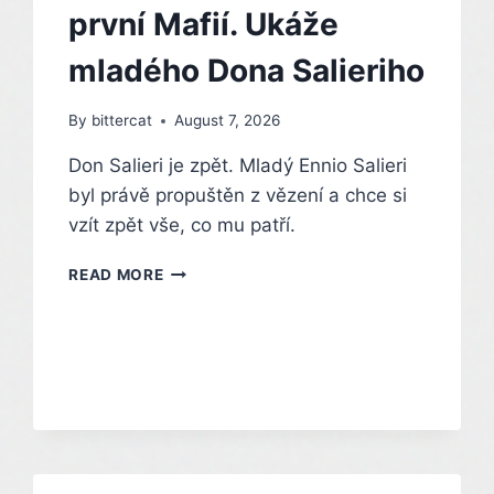
UBISOFT
první Mafií. Ukáže
ZÁROVEŇ
POTVRDIL
mladého Dona Salieriho
VÝVOJ
NOVÉHO
DÍLU
By
bittercat
August 7, 2026
–
Don Salieri je zpět. Mladý Ennio Salieri
INDIAN
byl právě propuštěn z vězení a chce si
vzít zpět vše, co mu patří.
MUŽ
READ MORE
CTI
SE
PROPOJÍ
S
PRVNÍ
MAFIÍ.
UKÁŽE
MLADÉHO
DONA