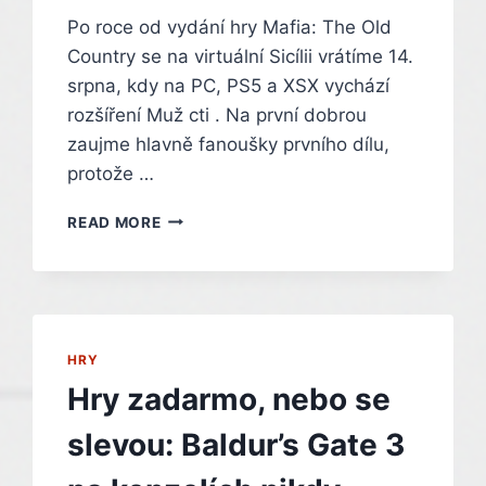
Po roce od vydání hry Mafia: The Old
Country se na virtuální Sicílii vrátíme 14.
srpna, kdy na PC, PS5 a XSX vychází
rozšíření Muž cti . Na první dobrou
zaujme hlavně fanoušky prvního dílu,
protože …
POMOZTE
READ MORE
SALIERIMU
ZAČÍT
NOVÝ
ŽIVOT
V
AMERICE.
HRY
MAFIA:
Hry zadarmo, nebo se
THE
OLD
slevou: Baldur’s Gate 3
COUNTRY
ODHALUJE