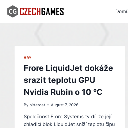
Skip
to
Dom
content
HRY
Frore LiquidJet dokáže
srazit teplotu GPU
Nvidia Rubin o 10 °C
By
bittercat
August 7, 2026
Společnost Frore Systems tvrdí, že její
chladicí blok LiquidJet sníží teplotu čipů