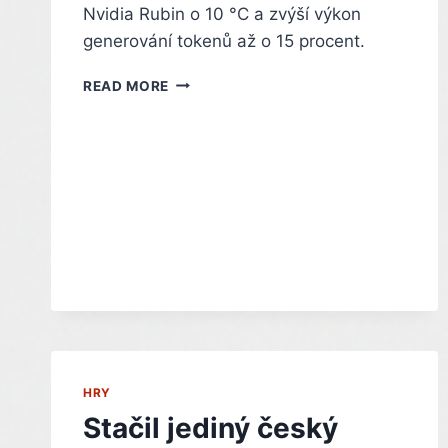
Nvidia Rubin o 10 °C a zvýší výkon
generování tokenů až o 15 procent.
FRORE
READ MORE
LIQUIDJET
DOKÁŽE
SRAZIT
TEPLOTU
GPU
NVIDIA
RUBIN
O
10
°C
HRY
Stačil jediný český