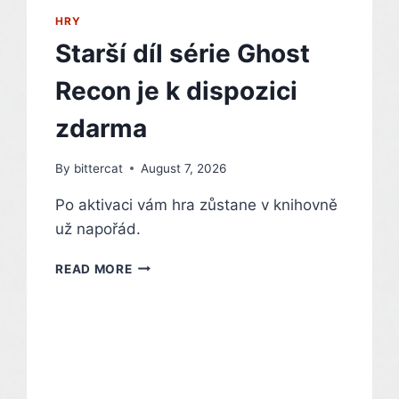
SALIERIHO
HRY
Starší díl série Ghost
Recon je k dispozici
zdarma
By
bittercat
August 7, 2026
Po aktivaci vám hra zůstane v knihovně
už napořád.
STARŠÍ
READ MORE
DÍL
SÉRIE
GHOST
RECON
JE
K
DISPOZICI