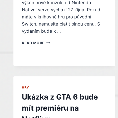
výkon nové konzole od Nintenda.
Nativní verze vychází 27. října. Pokud
máte v knihovně hru pro původní
Switch, nemusíte platit plnou cenu. S
vydáním bude k …
ZASE
READ MORE
VYCHÁZÍ
MINECRAFT,
TENTOKRÁT
NATIVNĚ
PRO
NINTENDO
SWITCH
2.
HRY
NOVÁ
Ukázka z GTA 6 bude
VERZE
DORAZÍ
mít premiéru na
V
ŘÍJNU