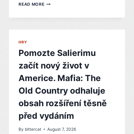
ONIMUSHA:
READ MORE
WAY
OF
THE
SWORD
SE
PŘEDSTAVUJE
HRY
V
Pomozte Salierimu
ZÁVĚREČNÉ
UKÁZCE
začít nový život v
Americe. Mafia: The
Old Country odhaluje
obsah rozšíření těsně
před vydáním
By
bittercat
August 7, 2026