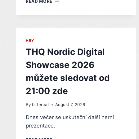
READ MORE
ZDARMA
SKVĚLOU
PŘÍBĚHOVKU
A
PRŮZKUM
STŘEDOVĚKÉHO
HRY
HRADU
THQ Nordic Digital
Showcase 2026
můžete sledovat od
21:00 zde
By
bittercat
August 7, 2026
Dnes večer se uskuteční další herní
prezentace.
THQ