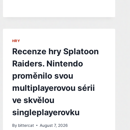
ROZŠÍŘENÍ
OD
AUTORŮ
WOLFENSTEINA
HRY
Recenze hry Splatoon
Raiders. Nintendo
proměnilo svou
multiplayerovou sérii
ve skvělou
singleplayerovku
By
bittercat
August 7, 2026