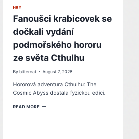
UKÁZKOU.
HRY
NETFLIX
JI
Fanoušci krabicovek se
ODVYSÍLÁ
JAKO
dočkali vydání
PRVNÍ
podmořského hororu
ze světa Cthulhu
By
bittercat
August 7, 2026
Hororová adventura Cthulhu: The
Cosmic Abyss dostala fyzickou edici.
FANOUŠCI
READ MORE
KRABICOVEK
SE
DOČKALI
VYDÁNÍ
PODMOŘSKÉHO