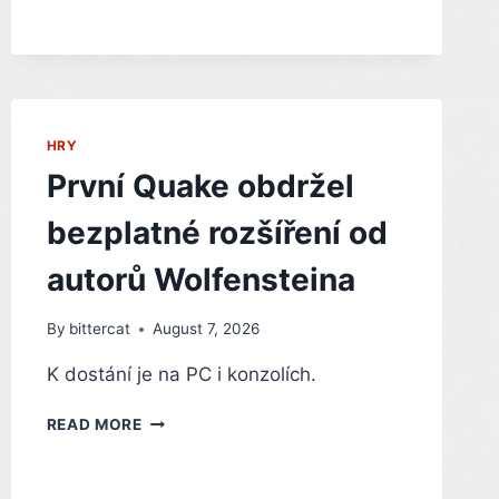
HORORU
ZE
SVĚTA
CTHULHU
HRY
První Quake obdržel
bezplatné rozšíření od
autorů Wolfensteina
By
bittercat
August 7, 2026
K dostání je na PC i konzolích.
PRVNÍ
READ MORE
QUAKE
OBDRŽEL
BEZPLATNÉ