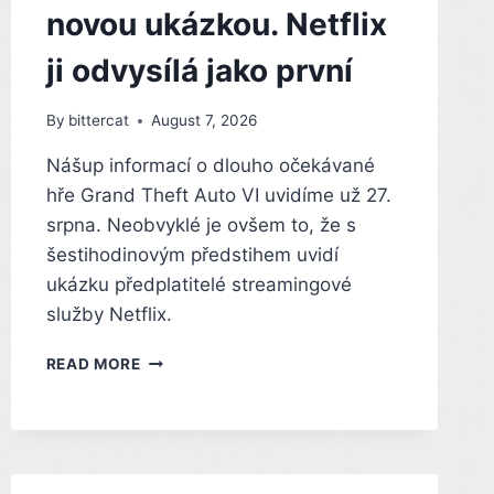
novou ukázkou. Netflix
ji odvysílá jako první
By
bittercat
August 7, 2026
Nášup informací o dlouho očekávané
hře Grand Theft Auto VI uvidíme už 27.
srpna. Neobvyklé je ovšem to, že s
šestihodinovým předstihem uvidí
ukázku předplatitelé streamingové
služby Netflix.
GTA
READ MORE
6
SE
BRZY
POCHLUBÍ
NOVOU