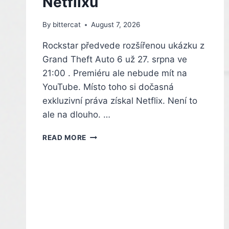
Netflixu
By
bittercat
August 7, 2026
Rockstar předvede rozšířenou ukázku z
Grand Theft Auto 6 už 27. srpna ve
21:00 . Premiéru ale nebude mít na
YouTube. Místo toho si dočasná
exkluzivní práva získal Netflix. Není to
ale na dlouho. …
UKÁZKA
READ MORE
Z
GTA
6
BUDE
MÍT
PREMIÉRU
NA
NETFLIXU