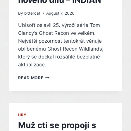
By
bittercat
August 7, 2026
Ubisoft oslavil 25. výročí série Tom
Clancy’s Ghost Recon ve velkém.
Největší pozornost tentokrát věnuje
oblíbenému Ghost Recon Wildlands,
který se dočkal rozsáhlé bezplatné
aktualizace.
GHOST
READ MORE
RECON:
WILDLANDS
SLAVÍ
25
LET
SÉRIE
HRY
VELKOU
Muž cti se propojí s
AKTUALIZACÍ.