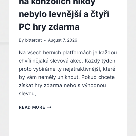
na konzolích nikdy
OBSAH
ROZŠÍŘENÍ
nebylo levnější a čtyři
TĚSNĚ
PŘED
PC hry zdarma
VYDÁNÍM
By
bittercat
August 7, 2026
Na všech herních platformách je každou
chvíli nějaká slevová akce. Každý týden
proto vybíráme ty nejatraktivnější, které
by vám neměly uniknout. Pokud chcete
získat hry zdarma nebo s výhodnou
slevou, …
HRY
READ MORE
ZADARMO,
NEBO
SE
SLEVOU: