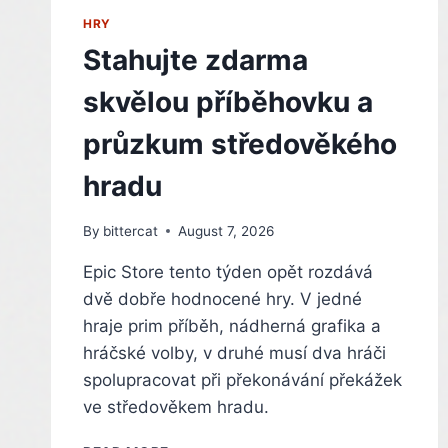
PODĚKOVAL
HRY
ČESKÝM
Stahujte zdarma
PŘEKLADEM
skvělou příběhovku a
průzkum středověkého
hradu
By
bittercat
August 7, 2026
Epic Store tento týden opět rozdává
dvě dobře hodnocené hry. V jedné
hraje prim příběh, nádherná grafika a
hráčské volby, v druhé musí dva hráči
spolupracovat při překonávání překážek
ve středověkem hradu.
STAHUJTE