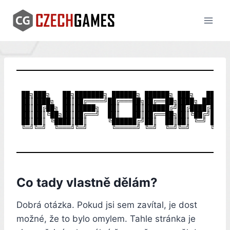
Skip
to
content
██╗███╗   ██╗███████╗ ██████╗ ██████╗ ███╗   ███╗ █
██║████╗  ██║██╔════╝██╔═══██╗██╔══██╗████╗ ████║██
██║██╔██╗ ██║█████╗  ██║   ██║██████╔╝██╔████╔██║██
██║██║╚██╗██║██╔══╝  ██║   ██║██╔══██╗██║╚██╔╝██║██
██║██║ ╚████║██║     ╚██████╔╝██║  ██║██║ ╚═╝ ██║██
Co tady vlastně dělám?
Dobrá otázka. Pokud jsi sem zavítal, je dost
možné, že to bylo omylem. Tahle stránka je