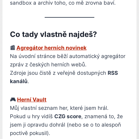
sandbox a archiv toho, co mě zrovna baví.
Co tady vlastně najdeš?
📰
Agregátor herních novinek
Na úvodní stránce běží automatický agregátor
zpráv z českých herních webů.
Zdroje jsou čistě z veřejně dostupných
RSS
kanálů
.
🎮
Herní Vault
Můj vlastní seznam her, které jsem hrál.
Pokud u hry vidíš
CZG score
, znamená to, že
jsem ji opravdu dohrál (nebo se o to alespoň
poctivě pokusil).