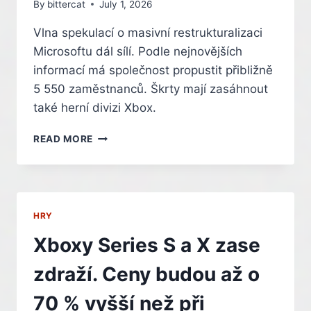
By
bittercat
July 1, 2026
Vlna spekulací o masivní restrukturalizaci
Microsoftu dál sílí. Podle nejnovějších
informací má společnost propustit přibližně
5 550 zaměstnanců. Škrty mají zasáhnout
také herní divizi Xbox.
MICROSOFT
READ MORE
ÚDAJNĚ
PROPUSTÍ
AŽ
5
500
HRY
LIDÍ.
XBOX
Xboxy Series S a X zase
ČEKAJÍ
DALŠÍ
zdraží. Ceny budou až o
ROZSÁHLÉ
ŠKRTY.
70 % vyšší než při
OHROŽENO