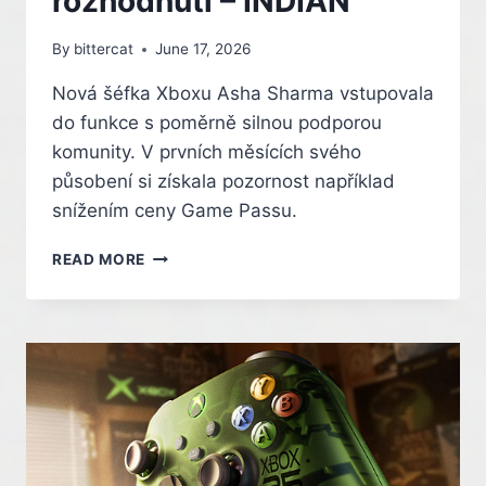
rozhodnutí – INDIAN
By
bittercat
June 17, 2026
Nová šéfka Xboxu Asha Sharma vstupovala
do funkce s poměrně silnou podporou
komunity. V prvních měsících svého
působení si získala pozornost například
snížením ceny Game Passu.
ASHA
READ MORE
SHARMA
MUSÍ
VRÁTIT
XBOX
DO
FORMY.
ČEKAJÍ
JI
ALE
NEPOPULÁRNÍ