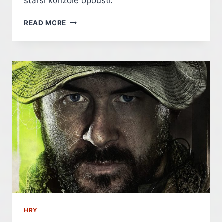
starší konzole opouští.
DYING
READ MORE
LIGHT:
THE
BEAST
NEVYJDE
NA
STARÝCH
KONZOLÍCH.
PS4
A
XBOX
ONE
UŽ
NESTÍHAJÍ
DRŽET
KROK
–
INDIAN
HRY