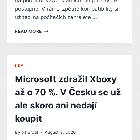
na podporu svých starších her připravuje
postupně. V rámci zpětné kompatibility si
už teď na počítačích zahrajete …
MICROSOFT
READ MORE
CHCE
DOSTAT
NA
POČÍTAČE
I
HRY
HRY
Z
Microsoft zdražil Xboxy
XBOXU
360.
až o 70 %. V Česku se už
VYDAVATELÉ
BUDOU
ale skoro ani nedají
MÍT
S
koupit
PODPOROU
MINIMUM
By
bittercat
August 3, 2026
PRÁCE