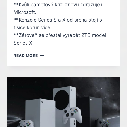
**Kvůli paměťové krizi znovu zdražuje i
Microsoft.
**Konzole Series S a X od srpna stojí o
tisíce korun více.
**Zároveň se přestal vyrábět 2TB model
Series X.
MICROSOFT
READ MORE
ZDRAŽIL
XBOXY
AŽ
O
70
%.
V
ČESKU
SE
UŽ
ALE
SKORO