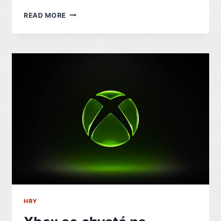
PUSTÍTE
READ MORE
HRU,
PŘEHRAJE
SE
REKLAMA.
XBOX
TESTUJE
NOVÝ
ZPŮSOB
CLOUDOVÉHO
HRANÍ
HRY