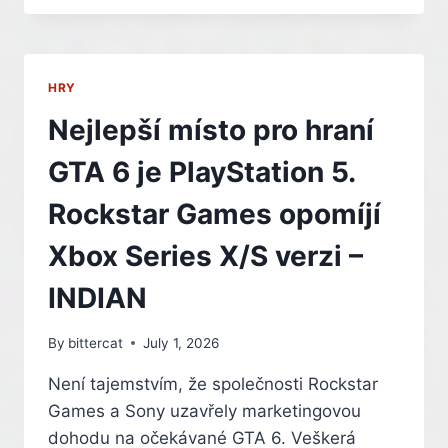
BONDOVKU,
TEĎ
PŘIŠLI
O
HRY
PODPORU
MICROSOFTU.
Nejlepší místo pro hraní
XBOX
PŘEHODNOCUJE
GTA 6 je PlayStation 5.
HERNÍ
INVESTICE
Rockstar Games opomíjí
Xbox Series X/S verzi –
INDIAN
By
bittercat
July 1, 2026
Není tajemstvím, že společnosti Rockstar
Games a Sony uzavřely marketingovou
dohodu na očekávané GTA 6. Veškerá