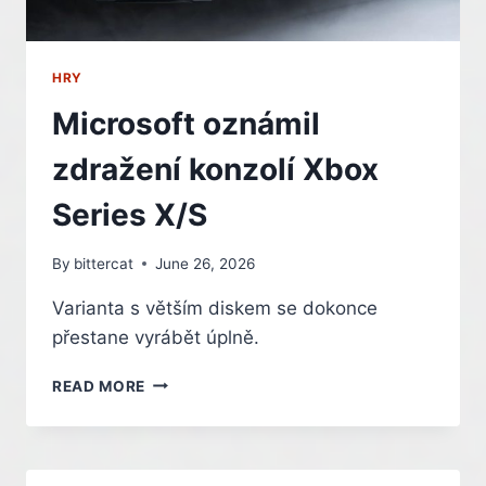
HRY
Microsoft oznámil
zdražení konzolí Xbox
Series X/S
By
bittercat
June 26, 2026
Varianta s větším diskem se dokonce
přestane vyrábět úplně.
MICROSOFT
READ MORE
OZNÁMIL
ZDRAŽENÍ
KONZOLÍ
XBOX