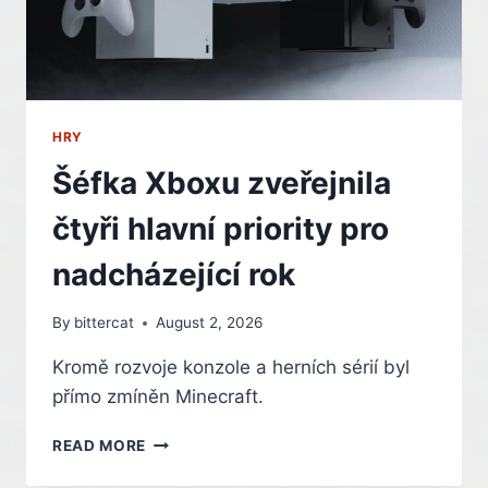
ANI
NEDAJÍ
KOUPIT
HRY
Šéfka Xboxu zveřejnila
čtyři hlavní priority pro
nadcházející rok
By
bittercat
August 2, 2026
Kromě rozvoje konzole a herních sérií byl
přímo zmíněn Minecraft.
ŠÉFKA
READ MORE
XBOXU
ZVEŘEJNILA