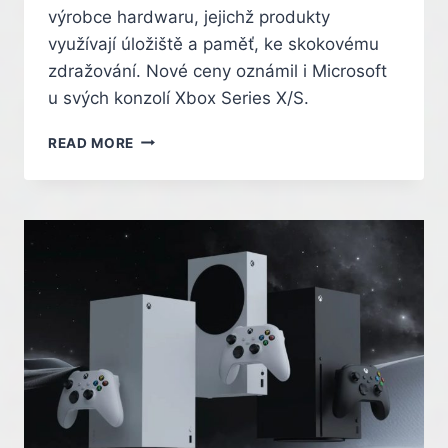
výrobce hardwaru, jejichž produkty
využívají úložiště a paměť, ke skokovému
zdražování. Nové ceny oznámil i Microsoft
u svých konzolí Xbox Series X/S.
PO
READ MORE
APPLU
ZDRAŽÍ
I
KONZOLE
XBOX,
A
TO
VÝRAZNĚ.
PŘIPLATÍME
SI
TISÍCE