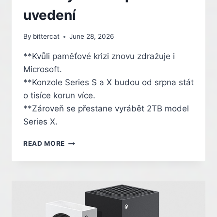
5
uvedení
STUDIÍ
–
By
bittercat
June 28, 2026
INDIAN
**Kvůli paměťové krizi znovu zdražuje i
Microsoft.
**Konzole Series S a X budou od srpna stát
o tisíce korun více.
**Zároveň se přestane vyrábět 2TB model
Series X.
XBOXY
READ MORE
SERIES
S
A
X
ZASE
ZDRAŽÍ.
CENY