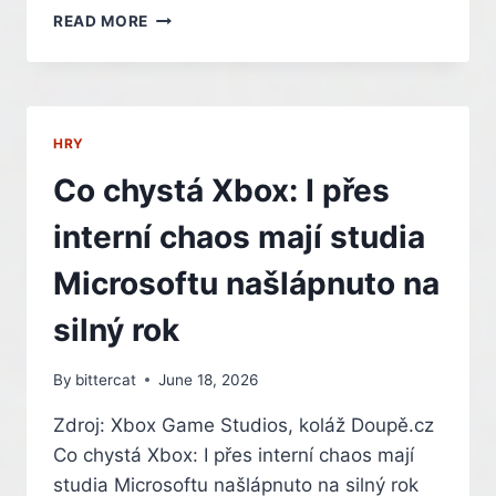
XBOX
READ MORE
TO
S
EXKLUZIVITAMI
MYSLÍ
VÁŽNĚ
HRY
A
ZAČAL
Co chystá Xbox: I přes
JE
ZMIŇOVAT
interní chaos mají studia
TAKÉ
V
Microsoftu našlápnuto na
DASHBOARDU
KONZOLE
silný rok
–
INDIAN
By
bittercat
June 18, 2026
Zdroj: Xbox Game Studios, koláž Doupě.cz
Co chystá Xbox: I přes interní chaos mají
studia Microsoftu našlápnuto na silný rok