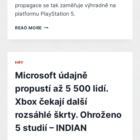
propagace se tak zaměřuje výhradně na
platformu PlayStation 5.
NEJLEPŠÍ
READ MORE
MÍSTO
PRO
HRANÍ
GTA
6
HRY
JE
PLAYSTATION
Microsoft údajně
5.
ROCKSTAR
propustí až 5 500 lidí.
GAMES
OPOMÍJÍ
Xbox čekají další
XBOX
SERIES
rozsáhlé škrty. Ohroženo
X/S
VERZI
5 studií – INDIAN
–
INDIAN