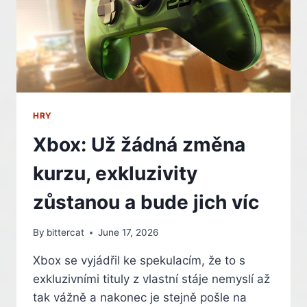
ROZHODNUTÍ
–
INDIAN
HRY
Xbox: Už žádná změna
kurzu, exkluzivity
zůstanou a bude jich víc
By
bittercat
June 17, 2026
Xbox se vyjádřil ke spekulacím, že to s
exkluzivními tituly z vlastní stáje nemyslí až
tak vážně a nakonec je stejně pošle na