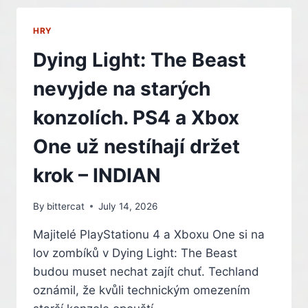
GEARS
OF
HRY
WAR:
E-
Dying Light: The Beast
DAY.
NVIDIA
nevyjde na starých
OZNÁMILA
PARTNERSTVÍ
konzolích. PS4 a Xbox
S
XBOXEM
One už nestíhají držet
–
INDIAN
krok – INDIAN
By
bittercat
July 14, 2026
Majitelé PlayStationu 4 a Xboxu One si na
lov zombíků v Dying Light: The Beast
budou muset nechat zajít chuť. Techland
oznámil, že kvůli technickým omezením