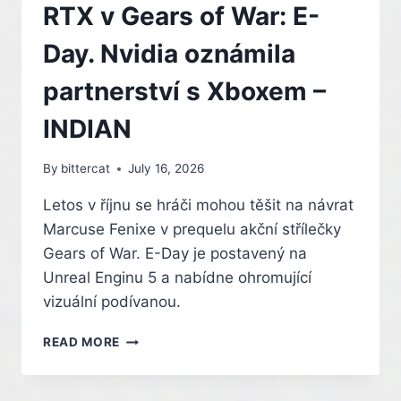
RTX v Gears of War: E-
Day. Nvidia oznámila
partnerství s Xboxem –
INDIAN
By
bittercat
July 16, 2026
Letos v říjnu se hráči mohou těšit na návrat
Marcuse Fenixe v prequelu akční střílečky
Gears of War. E-Day je postavený na
Unreal Enginu 5 a nabídne ohromující
vizuální podívanou.
TECHNOLOGIE
READ MORE
GEFORCE
RTX
V