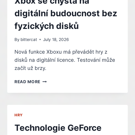
Xbox se chystá na
digitální budoucnost bez
fyzických disků
By
bittercat
July 18, 2026
Nová funkce Xboxu má převádět hry z
disků na digitální licence. Testování může
začít už brzy.
XBOX
READ MORE
SE
CHYSTÁ
NA
DIGITÁLNÍ
BUDOUCNOST
HRY
BEZ
FYZICKÝCH
Technologie GeForce
DISKŮ