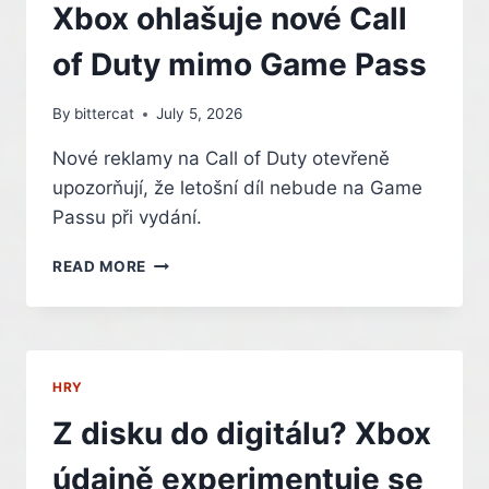
Xbox ohlašuje nové Call
of Duty mimo Game Pass
By
bittercat
July 5, 2026
Nové reklamy na Call of Duty otevřeně
upozorňují, že letošní díl nebude na Game
Passu při vydání.
XBOX
READ MORE
OHLAŠUJE
NOVÉ
CALL
OF
DUTY
HRY
MIMO
GAME
Z disku do digitálu? Xbox
PASS
údajně experimentuje se