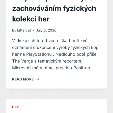
zachováváním fyzických
kolekcí her
By
bittercat
July 3, 2026
V diskuzích to od včerejška bouří kvůli
oznámení o ukončení výroby fyzických kopií
her na PlayStationu . Nedlouho poté přišel
The Verge s tematickým reportem.
Microsoft má v rámci projektu Positron …
Z
READ MORE
DISKU
DO
DIGITÁLU?
XBOX
ÚDAJNĚ
HRY
EXPERIMENTUJE