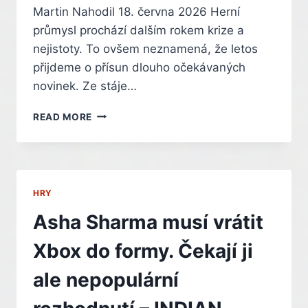
Martin Nahodil 18. června 2026 Herní
průmysl prochází dalším rokem krize a
nejistoty. To ovšem neznamená, že letos
přijdeme o přísun dlouho očekávaných
novinek. Ze stáje…
CO
READ MORE
CHYSTÁ
XBOX:
I
PŘES
INTERNÍ
HRY
CHAOS
MAJÍ
Asha Sharma musí vrátit
STUDIA
MICROSOFTU
Xbox do formy. Čekají ji
NAŠLÁPNUTO
NA
ale nepopulární
SILNÝ
ROK