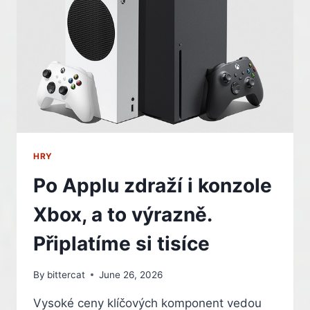
BUDOU
AŽ
O
70
%
VYŠŠÍ
NEŽ
PŘI
UVEDENÍ
HRY
Po Applu zdraží i konzole
Xbox, a to výrazně.
Připlatíme si tisíce
By
bittercat
June 26, 2026
Vysoké ceny klíčových komponent vedou