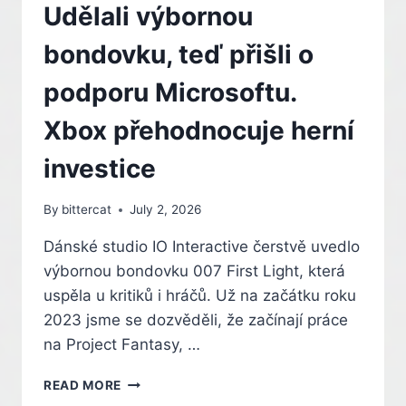
SE
Udělali výbornou
ZACHOVÁVÁNÍM
FYZICKÝCH
bondovku, teď přišli o
KOLEKCÍ
HER
podporu Microsoftu.
Xbox přehodnocuje herní
investice
By
bittercat
July 2, 2026
Dánské studio IO Interactive čerstvě uvedlo
výbornou bondovku 007 First Light, která
uspěla u kritiků i hráčů. Už na začátku roku
2023 jsme se dozvěděli, že začínají práce
na Project Fantasy, …
UDĚLALI
READ MORE
VÝBORNOU