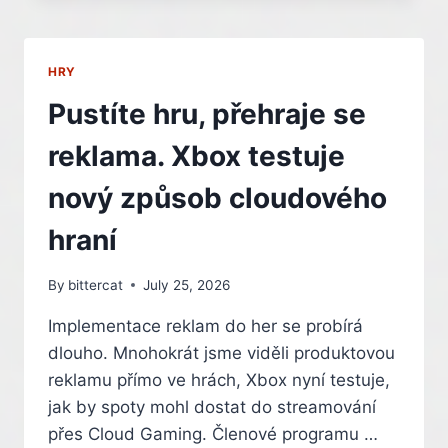
ČTYŘI
HLAVNÍ
PRIORITY
HRY
PRO
NADCHÁZEJÍCÍ
Pustíte hru, přehraje se
ROK
reklama. Xbox testuje
nový způsob cloudového
hraní
By
bittercat
July 25, 2026
Implementace reklam do her se probírá
dlouho. Mnohokrát jsme viděli produktovou
reklamu přímo ve hrách, Xbox nyní testuje,
jak by spoty mohl dostat do streamování
přes Cloud Gaming. Členové programu …