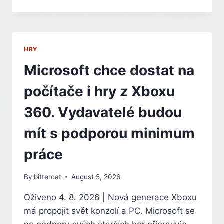
VÝRAZNĚ
ZDRAŽIL
SVÉ
KONZOLE
XBOX,
HRY
V
ČESKU
Microsoft chce dostat na
JSOU
TĚŽKO
počítače i hry z Xboxu
K
SEHNÁNÍ
360. Vydavatelé budou
mít s podporou minimum
práce
By
bittercat
August 5, 2026
Oživeno 4. 8. 2026 | Nová generace Xboxu
má propojit svět konzolí a PC. Microsoft se