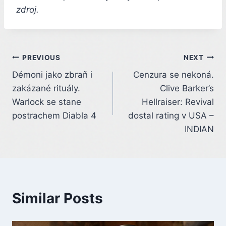
zdroj.
Post
PREVIOUS
NEXT
Démoni jako zbraň i
Cenzura se nekoná.
navigation
zakázané rituály.
Clive Barker’s
Warlock se stane
Hellraiser: Revival
postrachem Diabla 4
dostal rating v USA –
INDIAN
Similar Posts