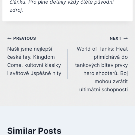
článku. Pro plné detaily vždy čtěte původní
zdroj.
Post
PREVIOUS
NEXT
Našli jsme nejlepší
World of Tanks: Heat
navigation
české hry. Kingdom
přimíchává do
Come, kultovní klasiky
tankových bitev prvky
i světově úspěšné hity
hero shooterů. Boj
mohou zvrátit
ultimátní schopnosti
Similar Posts