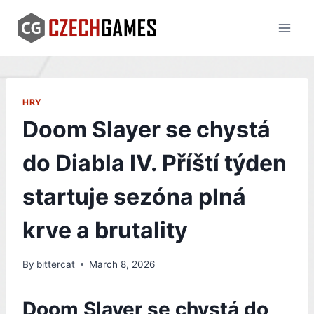
Skip
to
content
HRY
Doom Slayer se chystá
do Diabla IV. Příští týden
startuje sezóna plná
krve a brutality
By
bittercat
March 8, 2026
Doom Slayer se chystá do