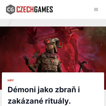
Skip
to
content
HRY
Démoni jako zbraň i
zakázané rituály.