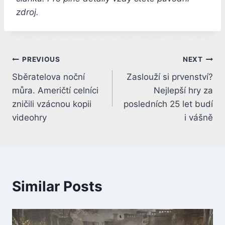
zdroj.
Post
PREVIOUS
NEXT
Sběratelova noční
Zaslouží si prvenství?
navigation
můra. Američtí celníci
Nejlepší hry za
zničili vzácnou kopii
posledních 25 let budí
videohry
i vášně
Similar Posts