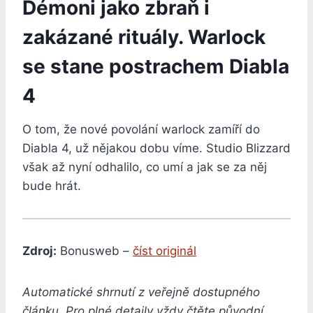
Démoni jako zbraň i
zakázané rituály. Warlock
se stane postrachem Diabla
4
O tom, že nové povolání warlock zamíří do
Diabla 4, už nějakou dobu víme. Studio Blizzard
však až nyní odhalilo, co umí a jak se za něj
bude hrát.
Zdroj:
Bonusweb –
číst originál
Automatické shrnutí z veřejně dostupného
článku. Pro plné detaily vždy čtěte původní