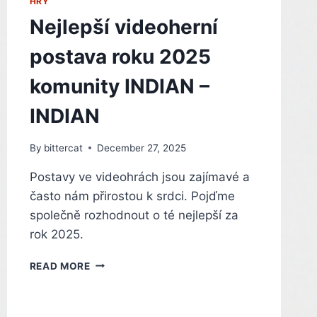
PC
HRY
Nejlepší videoherní
postava roku 2025
komunity INDIAN –
INDIAN
By
bittercat
December 27, 2025
Postavy ve videohrách jsou zajímavé a
často nám přirostou k srdci. Pojďme
společně rozhodnout o té nejlepší za
rok 2025.
NEJLEPŠÍ
READ MORE
VIDEOHERNÍ
POSTAVA
ROKU