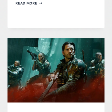
DIGITAL
READ MORE
FOUNDRY
VYBRALO
NEJLEPŠÍ
A
NEJHORŠÍ
PC
PORTY
ROKU
2025