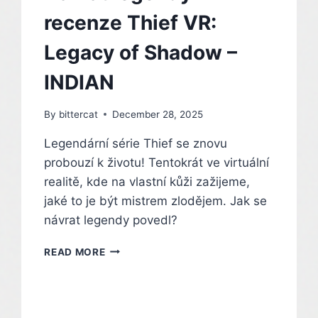
recenze Thief VR:
Legacy of Shadow –
INDIAN
By
bittercat
December 28, 2025
Legendární série Thief se znovu
probouzí k životu! Tentokrát ve virtuální
realitě, kde na vlastní kůži zažijeme,
jaké to je být mistrem zlodějem. Jak se
návrat legendy povedl?
NÁVRAT
READ MORE
LEGENDY
–
RECENZE
THIEF