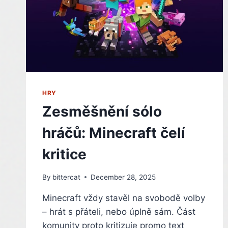
HRY
Zesměšnění sólo
hráčů: Minecraft čelí
kritice
By
bittercat
December 28, 2025
Minecraft vždy stavěl na svobodě volby
– hrát s přáteli, nebo úplně sám. Část
komunity proto kritizuje promo text