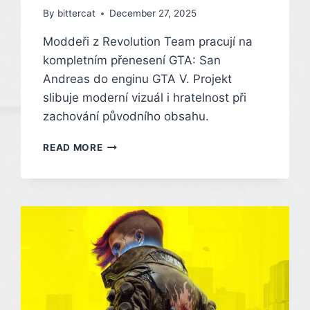
By
bittercat
December 27, 2025
Moddeři z Revolution Team pracují na
kompletním přenesení GTA: San
Andreas do enginu GTA V. Projekt
slibuje moderní vizuál i hratelnost při
zachování původního obsahu.
LEGENDÁRNÍ
READ MORE
SAN
ANDREAS
OŽÍVÁ
V
ENGINU
GTA
V
DÍKY
MÓDU
NEXTGEN
EDITION