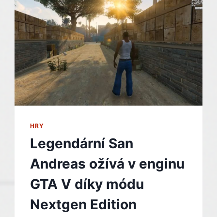
NAD
BATTLEFIELDEM
6
HRY
Legendární San
Andreas ožívá v enginu
GTA V díky módu
Nextgen Edition