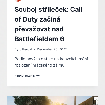
HRY
Souboj stříleček: Call
of Duty začíná
převažovat nad
Battlefieldem 6
By
bittercat
December 28, 2025
Podle nových dat se na konzolích mění
rozložení hráčského zájmu.
SOUBOJ
READ MORE
STŘÍLEČEK:
CALL
OF
DUTY
ZAČÍNÁ
PŘEVAŽOVAT