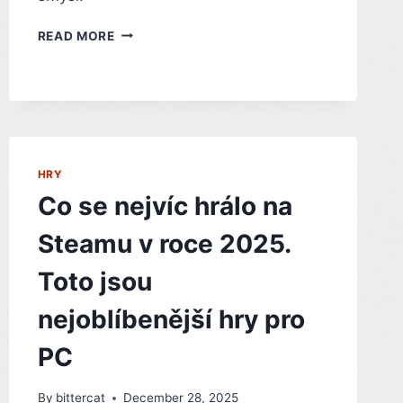
EXKLUZIVITY
READ MORE
JSOU
PRO
KONZOLE
STÁLE
KLÍČOVÉ,
TVRDÍ
SHAWN
HRY
LAYDEN
Co se nejvíc hrálo na
Steamu v roce 2025.
Toto jsou
nejoblíbenější hry pro
PC
By
bittercat
December 28, 2025