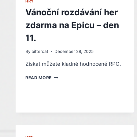
HRY
Vánoční rozdávání her
zdarma na Epicu – den
11.
By
bittercat
December 28, 2025
Získat můžete kladně hodnocené RPG.
VÁNOČNÍ
READ MORE
ROZDÁVÁNÍ
HER
ZDARMA
NA
EPICU
–
DEN
11.