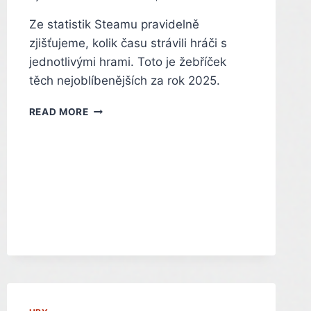
Ze statistik Steamu pravidelně
zjišťujeme, kolik času strávili hráči s
jednotlivými hrami. Toto je žebříček
těch nejoblíbenějších za rok 2025.
CO
READ MORE
SE
NEJVÍC
HRÁLO
NA
STEAMU
V
ROCE
2025.
TOTO
JSOU
NEJOBLÍBENĚJŠÍ
HRY
PRO