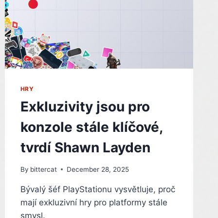
HRY
Exkluzivity jsou pro
konzole stále klíčové,
tvrdí Shawn Layden
By
bittercat
December 28, 2025
Bývalý šéf PlayStationu vysvětluje, proč
mají exkluzivní hry pro platformy stále
smysl.