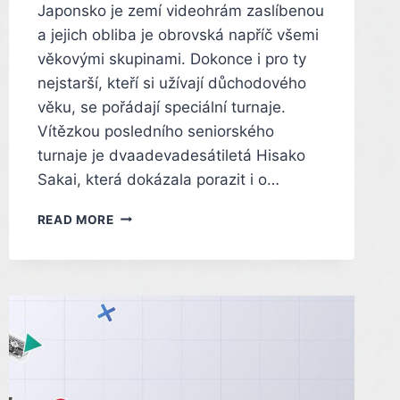
Japonsko je zemí videohrám zaslíbenou
a jejich obliba je obrovská napříč všemi
věkovými skupinami. Dokonce i pro ty
nejstarší, kteří si užívají důchodového
věku, se pořádají speciální turnaje.
Vítězkou posledního seniorského
turnaje je dvaadevadesátiletá Hisako
Sakai, která dokázala porazit i o…
DVAADEVADESÁTILETÁ
READ MORE
BABIČKA
ZBILA
VŠECHNY
SOUPEŘE
A
VYHRÁLA
TURNAJ
V
TEKKENU