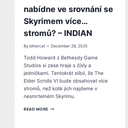
nabídne ve srovnání se
Skyrimem více…
stromů? – INDIAN
By
bittercat
December 28, 2025
Todd Howard z Bethesdy Game
Studios si zase hraje s čísly a
jedničkami. Tentokrát slíbil, že The
Elder Scrolls VI bude obsahovat více
stromů, než kolik jich najdeme v
nesmrtelném Skyrimu.
THE
READ MORE
ELDER
SCROLLS
VI