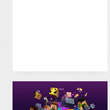
NABÍDNE
VE
SROVNÁNÍ
SE
SKYRIMEM
VÍCE…
STROMŮ?
–
INDIAN