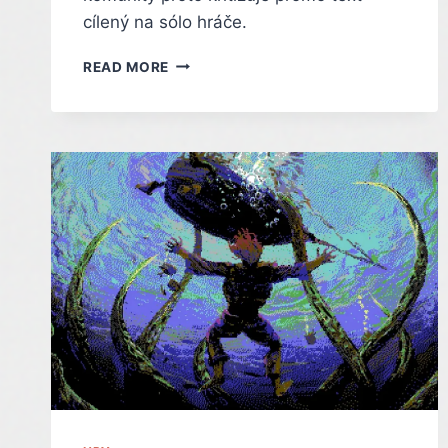
cílený na sólo hráče.
ZESMĚŠNĚNÍ
READ MORE
SÓLO
HRÁČŮ:
MINECRAFT
ČELÍ
KRITICE