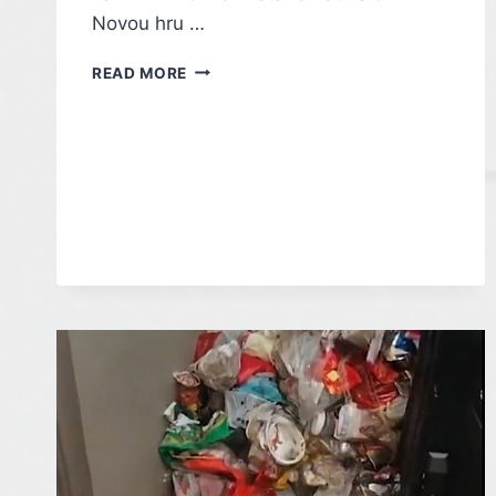
Novou hru …
EPIC
READ MORE
GAMES
STORE
ROZDÁVÁ
DÁREČKY.
DNES
JE
ZDARMA
SKALD:
AGAINST
THE
BLACK
PRIORY,
TAHOVÉ
RPG
V
RETRO
STYLU