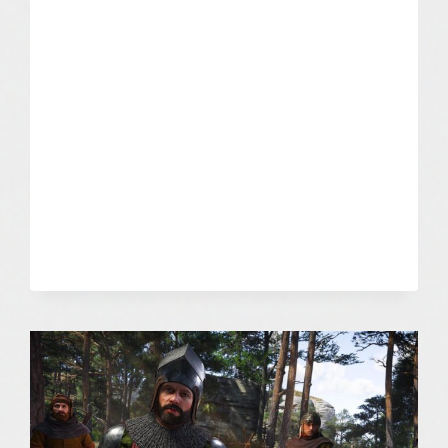
VR:
LEGACY
OF
SHADOW
–
INDIAN