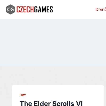
Skip
to
Dom
content
HRY
The Elder Scrolls VI