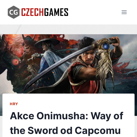
Skip
to
content
HRY
Akce Onimusha: Way of
the Sword od Capcomu