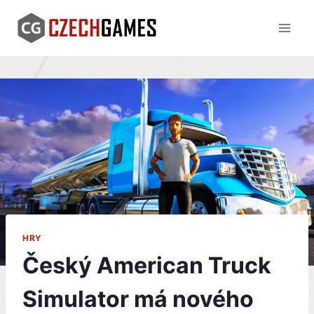
Skip
to
content
HRY
Český American Truck
Simulator má nového