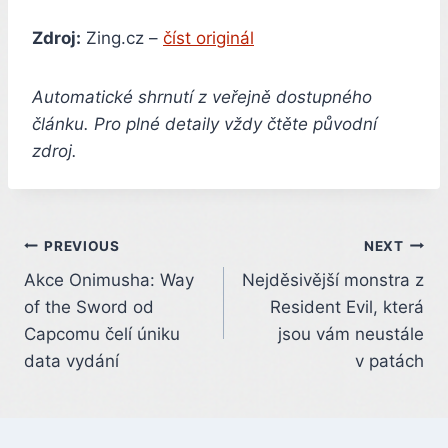
Zdroj:
Zing.cz –
číst originál
Automatické shrnutí z veřejně dostupného
článku. Pro plné detaily vždy čtěte původní
zdroj.
Post
PREVIOUS
NEXT
Akce Onimusha: Way
Nejděsivější monstra z
navigation
of the Sword od
Resident Evil, která
Capcomu čelí úniku
jsou vám neustále
data vydání
v patách