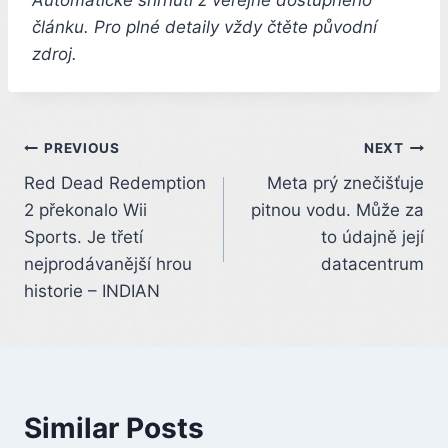
článku. Pro plné detaily vždy čtěte původní
zdroj.
Post
PREVIOUS
NEXT
Red Dead Redemption
Meta prý znečišťuje
navigation
2 překonalo Wii
pitnou vodu. Může za
Sports. Je třetí
to údajně její
nejprodávanější hrou
datacentrum
historie – INDIAN
Similar Posts