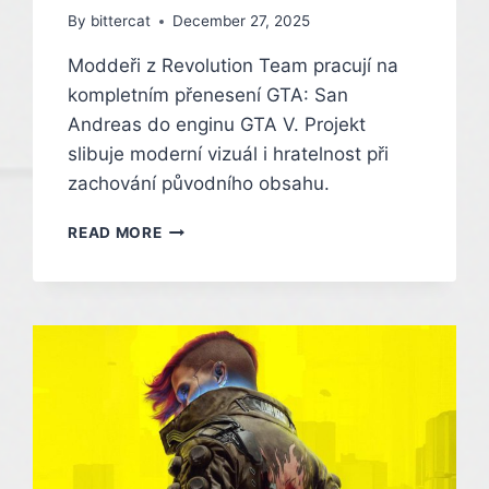
By
bittercat
December 27, 2025
Moddeři z Revolution Team pracují na
kompletním přenesení GTA: San
Andreas do enginu GTA V. Projekt
slibuje moderní vizuál i hratelnost při
zachování původního obsahu.
LEGENDÁRNÍ
READ MORE
SAN
ANDREAS
OŽÍVÁ
V
ENGINU
GTA
V
DÍKY
MÓDU
NEXTGEN
EDITION