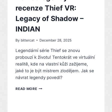
recenze Thief VR:
Legacy of Shadow –
INDIAN
By
bittercat
December 28, 2025
Legendární série Thief se znovu
probouzí k životu! Tentokrát ve virtuální
realitě, kde na vlastní kůži zažijeme,
jaké to je být mistrem zlodějem. Jak se
návrat legendy povedl?
NÁVRAT
READ MORE
LEGENDY
–
RECENZE
THIEF