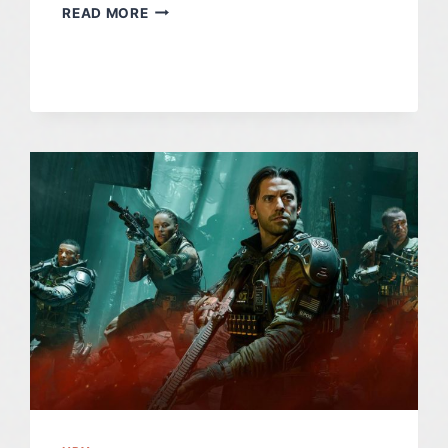
DIGITAL
READ MORE
FOUNDRY
VYBRALO
NEJLEPŠÍ
A
NEJHORŠÍ
PC
PORTY
ROKU
2025