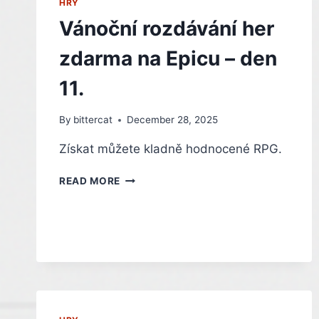
HRY
Vánoční rozdávání her
zdarma na Epicu – den
11.
By
bittercat
December 28, 2025
Získat můžete kladně hodnocené RPG.
VÁNOČNÍ
READ MORE
ROZDÁVÁNÍ
HER
ZDARMA
NA
EPICU
–
DEN
11.