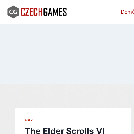
Skip
to
Dom
content
HRY
The Elder Scrolls VI