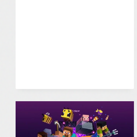
NABÍDNE
VE
SROVNÁNÍ
SE
SKYRIMEM
VÍCE…
STROMŮ?
–
INDIAN