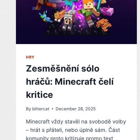
HRY
Zesměšnění sólo
hráčů: Minecraft čelí
kritice
By
bittercat
December 28, 2025
Minecraft vždy stavěl na svobodě volby
– hrát s přáteli, nebo úplně sám. Část
komunity proto kritizuje promo text