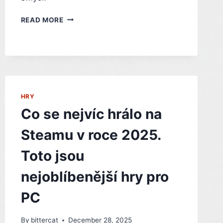
EXKLUZIVITY
READ MORE
JSOU
PRO
KONZOLE
STÁLE
KLÍČOVÉ,
TVRDÍ
SHAWN
HRY
LAYDEN
Co se nejvíc hrálo na
Steamu v roce 2025.
Toto jsou
nejoblíbenější hry pro
PC
By
bittercat
December 28, 2025