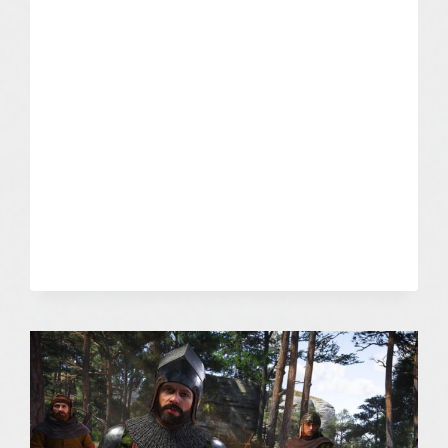
VR:
LEGACY
OF
SHADOW
–
INDIAN