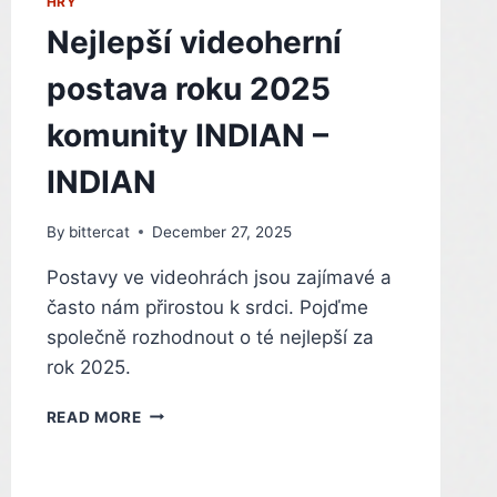
PC
HRY
Nejlepší videoherní
postava roku 2025
komunity INDIAN –
INDIAN
By
bittercat
December 27, 2025
Postavy ve videohrách jsou zajímavé a
často nám přirostou k srdci. Pojďme
společně rozhodnout o té nejlepší za
rok 2025.
NEJLEPŠÍ
READ MORE
VIDEOHERNÍ
POSTAVA
ROKU