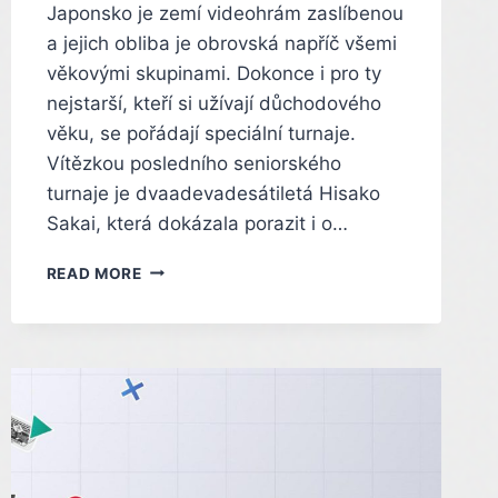
Japonsko je zemí videohrám zaslíbenou
a jejich obliba je obrovská napříč všemi
věkovými skupinami. Dokonce i pro ty
nejstarší, kteří si užívají důchodového
věku, se pořádají speciální turnaje.
Vítězkou posledního seniorského
turnaje je dvaadevadesátiletá Hisako
Sakai, která dokázala porazit i o…
DVAADEVADESÁTILETÁ
READ MORE
BABIČKA
ZBILA
VŠECHNY
SOUPEŘE
A
VYHRÁLA
TURNAJ
V
TEKKENU