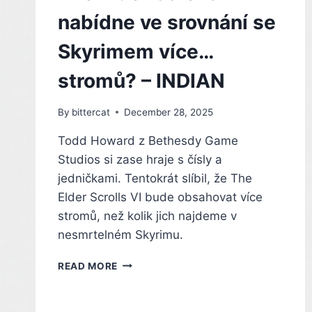
nabídne ve srovnání se
Skyrimem více…
stromů? – INDIAN
By
bittercat
December 28, 2025
Todd Howard z Bethesdy Game
Studios si zase hraje s čísly a
jedničkami. Tentokrát slíbil, že The
Elder Scrolls VI bude obsahovat více
stromů, než kolik jich najdeme v
nesmrtelném Skyrimu.
THE
READ MORE
ELDER
SCROLLS
VI