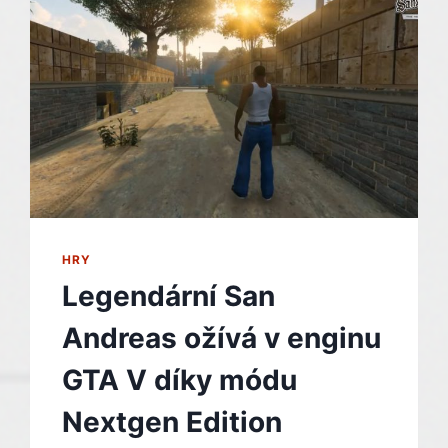
NAD
BATTLEFIELDEM
6
HRY
Legendární San
Andreas ožívá v enginu
GTA V díky módu
Nextgen Edition