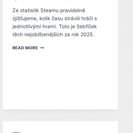
Ze statistik Steamu pravidelně
zjišťujeme, kolik času strávili hráči s
jednotlivými hrami. Toto je žebříček
těch nejoblíbenějších za rok 2025.
CO
READ MORE
SE
NEJVÍC
HRÁLO
NA
STEAMU
V
ROCE
2025.
TOTO
JSOU
NEJOBLÍBENĚJŠÍ
HRY
PRO