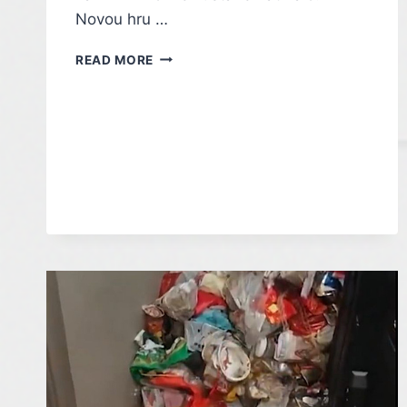
Novou hru …
EPIC
READ MORE
GAMES
STORE
ROZDÁVÁ
DÁREČKY.
DNES
JE
ZDARMA
SKALD:
AGAINST
THE
BLACK
PRIORY,
TAHOVÉ
RPG
V
RETRO
STYLU