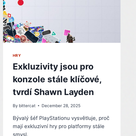
HRY
Exkluzivity jsou pro
konzole stále klíčové,
tvrdí Shawn Layden
By
bittercat
December 28, 2025
Bývalý šéf PlayStationu vysvětluje, proč
mají exkluzivní hry pro platformy stále
smysl.