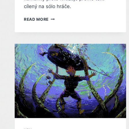
cílený na sólo hráče.
ZESMĚŠNĚNÍ
READ MORE
SÓLO
HRÁČŮ:
MINECRAFT
ČELÍ
KRITICE