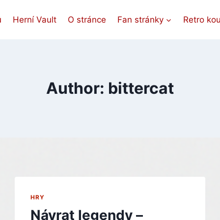
ů
Herní Vault
O stránce
Fan stránky
Retro ko
Author: bittercat
HRY
Návrat legendy –