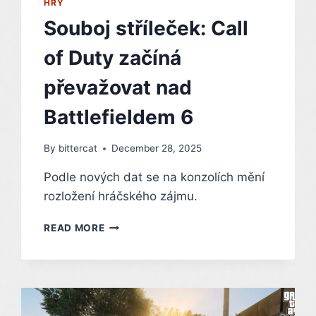
HRY
Souboj stříleček: Call
of Duty začíná
převažovat nad
Battlefieldem 6
By
bittercat
December 28, 2025
Podle nových dat se na konzolích mění
rozložení hráčského zájmu.
SOUBOJ
READ MORE
STŘÍLEČEK:
CALL
OF
DUTY
ZAČÍNÁ
PŘEVAŽOVAT