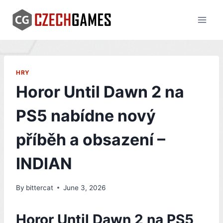
Skip
to
content
HRY
Horor Until Dawn 2 na
PS5 nabídne nový
příběh a obsazení –
INDIAN
By
bittercat
June 3, 2026
Horor Until Dawn 2 na PS5