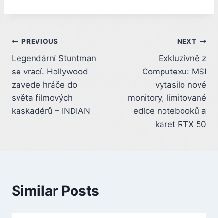
Post
PREVIOUS
NEXT
Legendární Stuntman
Exkluzivně z
navigation
se vrací. Hollywood
Computexu: MSI
zavede hráče do
vytasilo nové
světa filmových
monitory, limitované
kaskadérů – INDIAN
edice notebooků a
karet RTX 50
Similar Posts