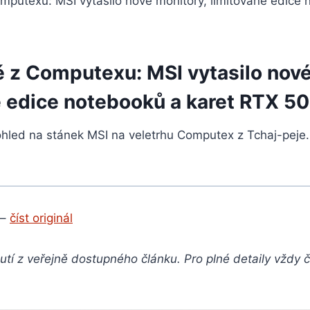
ě z Computexu: MSI vytasilo nové
é edice notebooků a karet RTX 50
hled na stánek MSI na veletrhu Computex z Tchaj-peje
 –
číst originál
tí z veřejně dostupného článku. Pro plné detaily vždy 