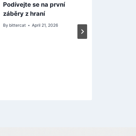
Podívejte se na první
záběry z hraní
By
bittercat
April 21, 2026
Stahuj
strateg
Tycoon 
dlouho
By
bitterca