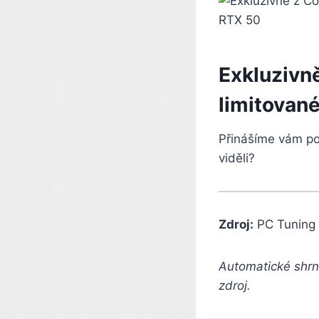
Exkluzivn
limitovan
Přinášíme vám po
viděli?
Zdroj:
PC Tuning
Automatické shrnu
zdroj.