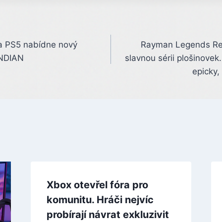
na PS5 nabídne nový
Rayman Legends Ret
INDIAN
slavnou sérii plošinovek
epicky,
Xbox otevřel fóra pro
komunitu. Hráči nejvíc
probírají návrat exkluzivit