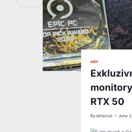
HRY
Exkluziv
monitory
RTX 50
By
bittercat
June 3