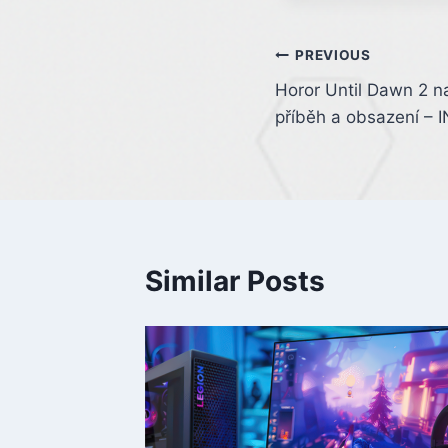
Post
PREVIOUS
Horor Until Dawn 2 
navigation
příběh a obsazení – 
Similar Posts
í. Nová
nou