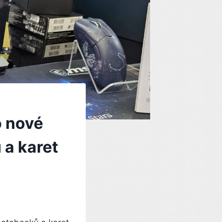
o nové
 a karet