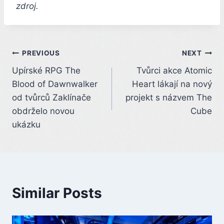
zdroj.
Post
PREVIOUS
NEXT
Upírské RPG The
Tvůrci akce Atomic
navigation
Blood of Dawnwalker
Heart lákají na nový
od tvůrců Zaklínače
projekt s názvem The
obdrželo novou
Cube
ukázku
Similar Posts