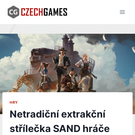
Skip
to
content
HRY
Netradiční extrakční
střílečka SAND hráče