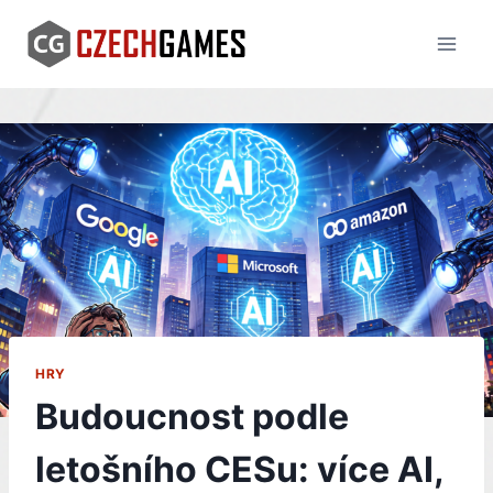
Skip
to
content
HRY
Budoucnost podle
letošního CESu: více AI,