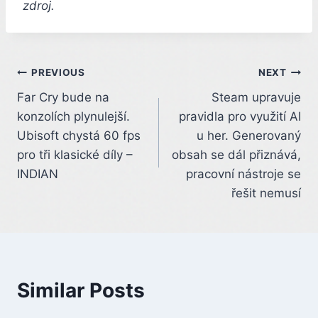
zdroj.
Post
PREVIOUS
NEXT
Far Cry bude na
Steam upravuje
navigation
konzolích plynulejší.
pravidla pro využití AI
Ubisoft chystá 60 fps
u her. Generovaný
pro tři klasické díly –
obsah se dál přiznává,
INDIAN
pracovní nástroje se
řešit nemusí
Similar Posts