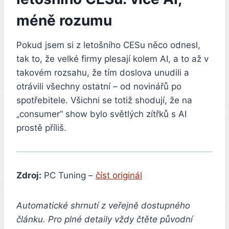
méně rozumu
Pokud jsem si z letošního CESu něco odnesl,
tak to, že velké firmy plesají kolem AI, a to až v
takovém rozsahu, že tím doslova unudili a
otrávili všechny ostatní – od novinářů po
spotřebitele. Všichni se totiž shodují, že na
„consumer“ show bylo světlých zítřků s AI
prostě příliš.
Zdroj:
PC Tuning –
číst originál
Automatické shrnutí z veřejně dostupného
článku. Pro plné detaily vždy čtěte původní