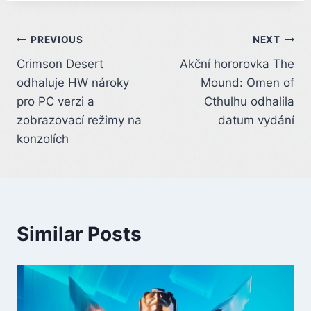
Post
PREVIOUS
NEXT
Crimson Desert
Akční hororovka The
navigation
odhaluje HW nároky
Mound: Omen of
pro PC verzi a
Cthulhu odhalila
zobrazovací režimy na
datum vydání
konzolích
Similar Posts