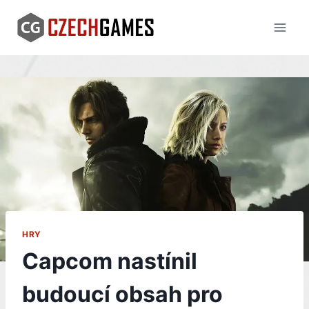
Skip
to
content
HRY
Capcom nastínil
budoucí obsah pro