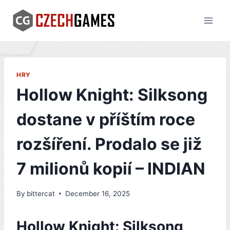
Skip
to
content
HRY
Hollow Knight: Silksong
dostane v příštím roce
rozšíření. Prodalo se již
7 milionů kopií – INDIAN
By
bittercat
December 16, 2025
Hollow Knight: Silksong