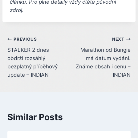
článku. Pro plné detaily vždy čtěte původní
zdroj.
Post
PREVIOUS
NEXT
STALKER 2 dnes
Marathon od Bungie
navigation
obdrží rozsáhlý
má datum vydání.
bezplatný příběhový
Známe obsah i cenu –
update – INDIAN
INDIAN
Similar Posts