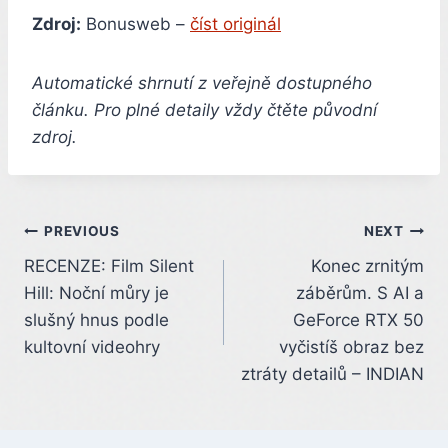
Zdroj:
Bonusweb –
číst originál
Automatické shrnutí z veřejně dostupného
článku. Pro plné detaily vždy čtěte původní
zdroj.
Post
PREVIOUS
NEXT
RECENZE: Film Silent
Konec zrnitým
navigation
Hill: Noční můry je
záběrům. S AI a
slušný hnus podle
GeForce RTX 50
kultovní videohry
vyčistíš obraz bez
ztráty detailů – INDIAN