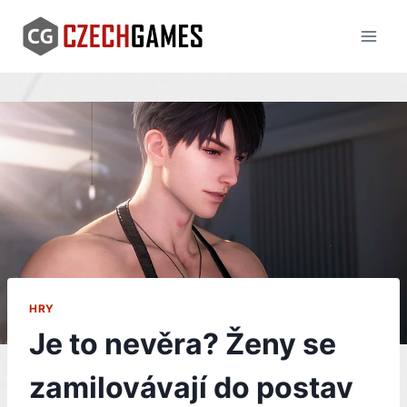
Skip
to
content
HRY
Je to nevěra? Ženy se
zamilovávají do postav