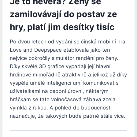
Je to nevěra? Ženy se
zamilovávají do postav ze
hry, platí jim desítky tisíc
Po dvou letech od vydání se čínská mobilní hra
Love and Deepspace etablovala jako ten
nejvíce pokročilý simulátor randění pro ženy.
Díky skvělé 3D grafice vypadají její hlavní
hrdinové mimořádně atraktivně a jelikož už díky
vyspělé umělé inteligenci umí komunikovat s
uživatelkami na osobní úrovni, některým
hráčkám se tato volnočasová zábava zcela
vymkla z rukou. A pohled do budoucnosti
naznačuje, že takových bude patrně stále více.