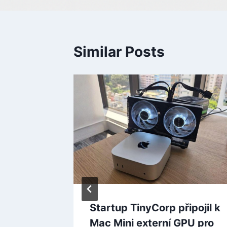
Similar Posts
na
 jsou
pro PS5
Startup TinyCorp připojil k
Mac Mini externí GPU pro