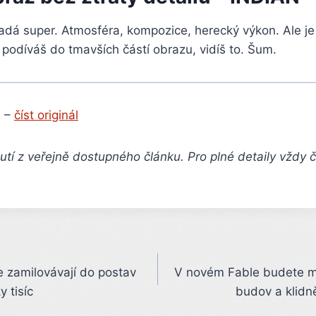
adá super. Atmosféra, kompozice, herecký výkon. Ale je
podíváš do tmavších částí obrazu, vidíš to. Šum.
 –
číst originál
tí z veřejně dostupného článku. Pro plné detaily vždy 
e zamilovávají do postav
V novém Fable budete mo
y tisíc
budov a klidně