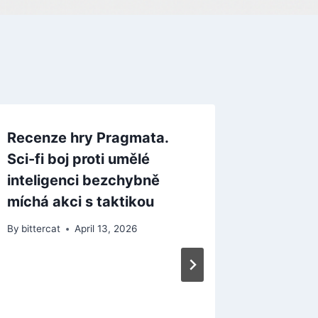
Recenze hry Pragmata.
Sci-fi boj proti umělé
inteligenci bezchybně
míchá akci s taktikou
By
bittercat
April 13, 2026
Sci-fi M
Otestuj