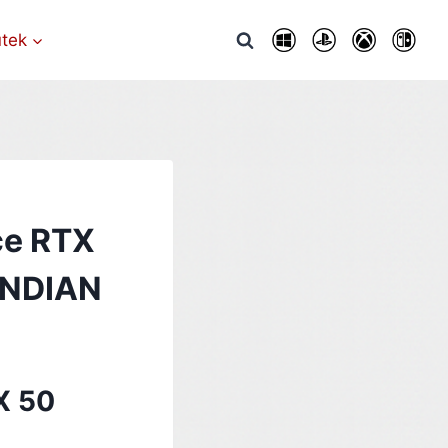
utek
ce RTX
 INDIAN
X 50