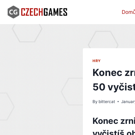
Skip
to
Dom
content
HRY
Konec zr
50 vyčist
By
bittercat
Januar
Konec zrn
vyčistíš o