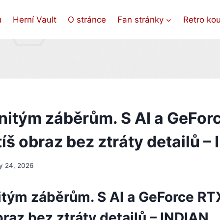
ů
Herní Vault
O stránce
Fan stránky
Retro ko
nitým záběrům. S AI a GeFor
íš obraz bez ztráty detailů –
y 24, 2026
itým záběrům. S AI a GeForce RT
braz bez ztráty detailů – INDIAN