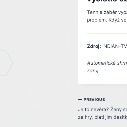
Tenhle záběr vyp
problém. Když se 
Zdroj:
INDIAN-TV
Automatické shrnu
zdroj.
Post
PREVIOUS
Je to nevěra? Ženy s
navigation
ze hry, platí jim desítk