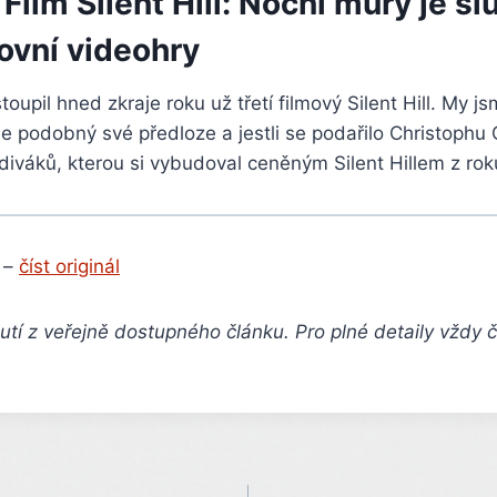
ilm Silent Hill: Noční můry je s
ovní videohry
oupil hned zkraje roku už třetí filmový Silent Hill. My js
k je podobný své předloze a jestli se podařilo Christophu
 diváků, kterou si vybudoval ceněným Silent Hillem z ro
 –
číst originál
tí z veřejně dostupného článku. Pro plné detaily vždy 