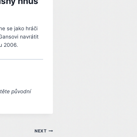
lušný hnus
me se jako hráči
 Gansovi navrátit
ku 2006.
čtěte původní
NEXT