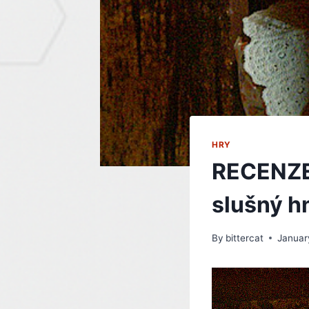
HRY
RECENZE: 
slušný h
By
bittercat
Januar