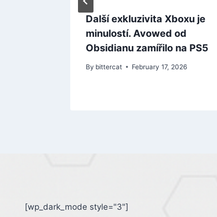
a her v
Další exkluzivita Xboxu je
la
minulostí. Avowed od
ena
Obsidianu zamířilo na PS5
By
bittercat
February 17, 2026
[wp_dark_mode style="3"]