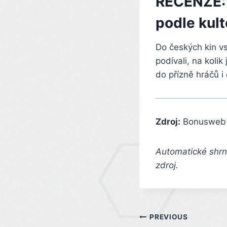
RECENZE: F
podle kult
Do českých kin vst
podívali, na koli
do přízně hráčů i
Zdroj:
Bonusweb
Automatické shrnu
zdroj.
Post
PREVIOUS