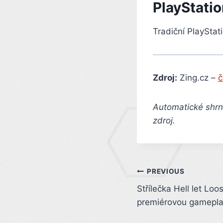
PlayStati
Tradiční PlayStat
Zdroj:
Zing.cz –
č
Automatické shrnu
zdroj.
Post
PREVIOUS
Střílečka Hell let Lo
navigation
premiérovou gamepla