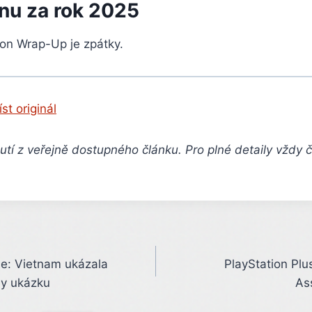
onu za rok 2025
ion Wrap-Up je zpátky.
íst originál
tí z veřejně dostupného článku. Pro plné detaily vždy 
ose: Vietnam ukázala
PlayStation Plus
y ukázku
As