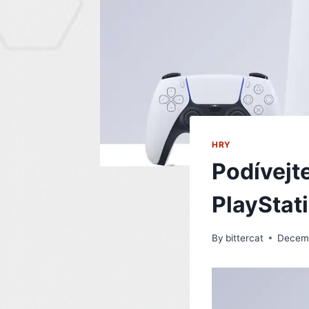
HRY
Podívejte
PlayStat
By
bittercat
Decemb