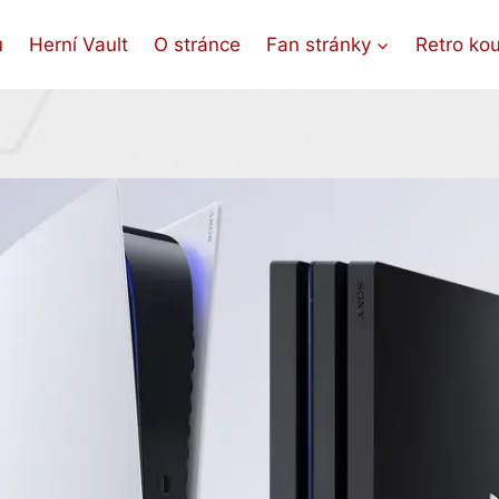
ů
Herní Vault
O stránce
Fan stránky
Retro ko