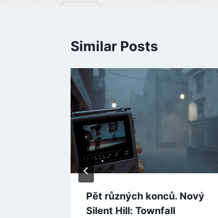
Similar Posts
i
dom
udios
dvou
Pět různých konců. Nový
Silent Hill: Townfall