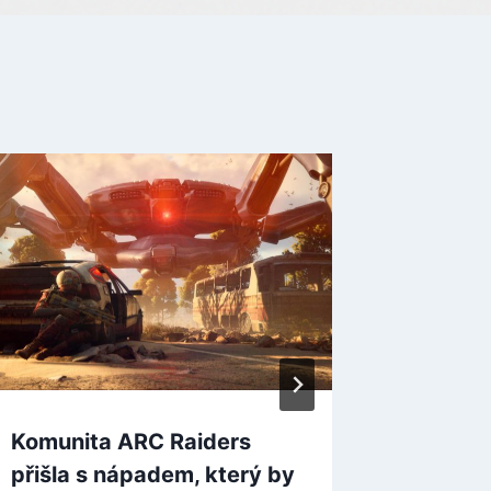
Už zase
Kultovn
dobrodr
nativní
Switch
By
bitterca
Komunita ARC Raiders
přišla s nápadem, který by