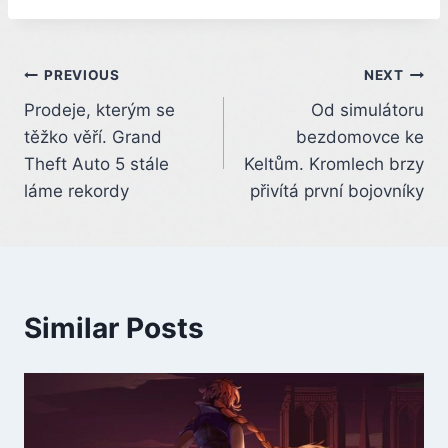
Post
PREVIOUS
NEXT
Prodeje, kterým se
Od simulátoru
navigation
těžko věří. Grand
bezdomovce ke
Theft Auto 5 stále
Keltům. Kromlech brzy
láme rekordy
přivítá první bojovníky
Similar Posts