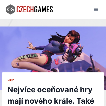
Skip
to
content
HRY
Nejvíce oceňované hry
mají nového krále. Také