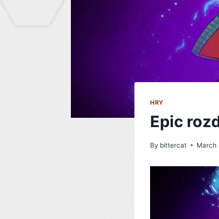
HRY
Epic roz
By
bittercat
March 