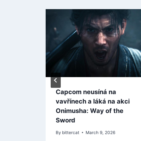
ers
Capcom neusíná na
který by
vavřínech a láká na akci
lepšímu
Onimusha: Way of the
Sword
 2025
By
bittercat
March 9, 2026