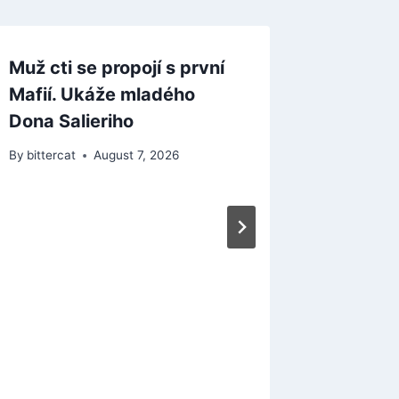
Muž cti se propojí s první
Mafií. Ukáže mladého
Dona Salieriho
By
bittercat
August 7, 2026
Žebříče
Steamu
Assassi
Flag R
By
bitterca