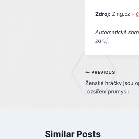
Zdroj:
Zing.cz –
č
Automatické shrnu
zdroj.
Post
PREVIOUS
Ženské hráčky jsou op
navigation
rozšíření průmyslu
Similar Posts