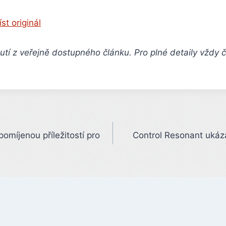
íst originál
tí z veřejně dostupného článku. Pro plné detaily vždy 
omíjenou příležitostí pro
Control Resonant ukáz