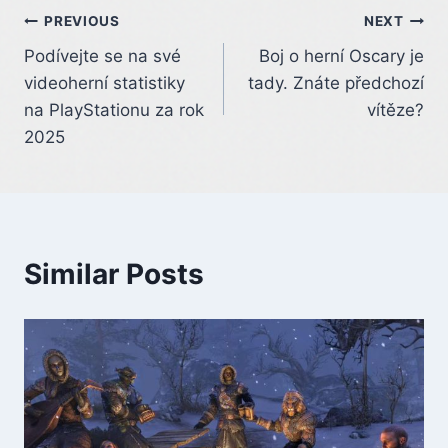
Post
PREVIOUS
NEXT
Podívejte se na své
Boj o herní Oscary je
navigation
videoherní statistiky
tady. Znáte předchozí
na PlayStationu za rok
vítěze?
2025
Similar Posts