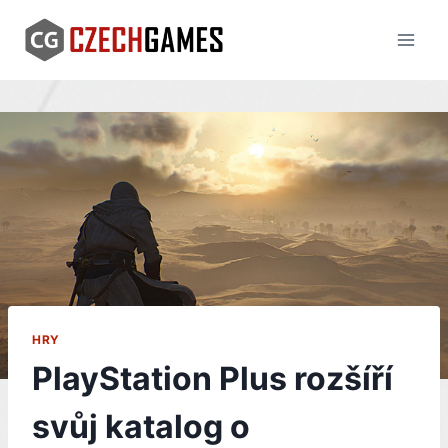
Skip
to
content
HRY
PlayStation Plus rozšíří
svůj katalog o