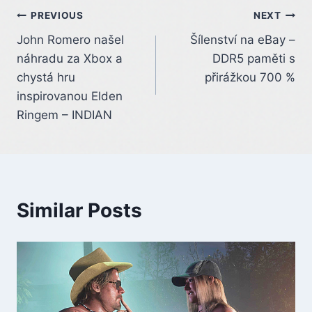
Post
PREVIOUS
NEXT
John Romero našel
Šílenství na eBay –
navigation
náhradu za Xbox a
DDR5 paměti s
chystá hru
přirážkou 700 %
inspirovanou Elden
Ringem – INDIAN
Similar Posts