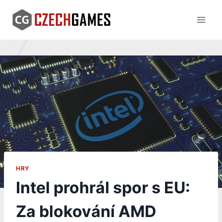
Skip
to
content
HRY
Intel prohrál spor s EU:
Za blokování AMD