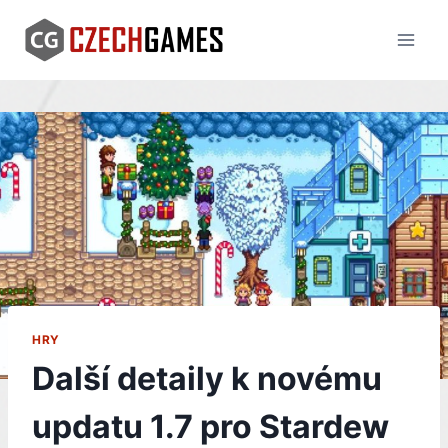
Skip
to
content
HRY
Další detaily k novému
updatu 1.7 pro Stardew