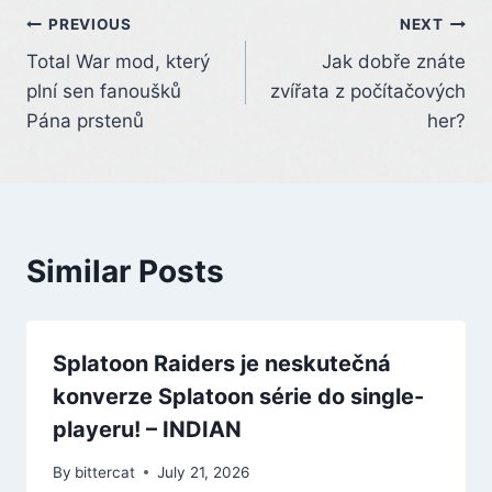
Post
PREVIOUS
NEXT
Total War mod, který
Jak dobře znáte
navigation
plní sen fanoušků
zvířata z počítačových
Pána prstenů
her?
Similar Posts
Splatoon Raiders je neskutečná
konverze Splatoon série do single-
playeru! – INDIAN
By
bittercat
July 21, 2026