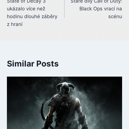
State of Decay 3
Staré díly Call of Duty:
navigation
ukázalo více než
Black Ops vrací na
hodinu dlouhé záběry
scénu
z hraní
Similar Posts