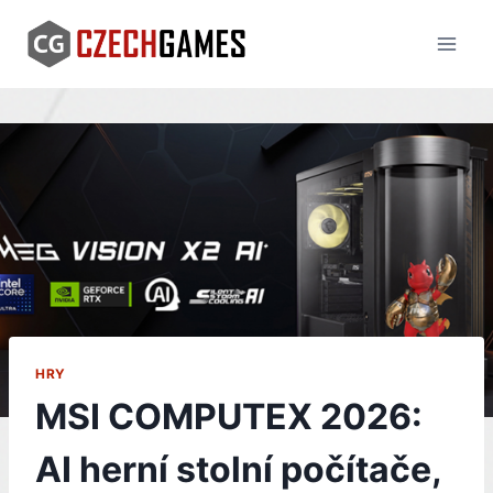
Skip
to
content
HRY
MSI COMPUTEX 2026:
AI herní stolní počítače,