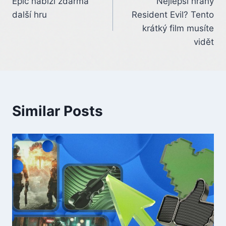
Epic nabízí zdarma
Nejlepší hraný
navigation
další hru
Resident Evil? Tento
krátký film musíte
vidět
Similar Posts