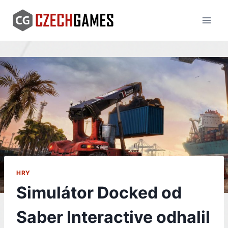
Skip
to
content
HRY
Simulátor Docked od
Saber Interactive odhalil