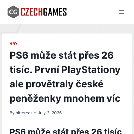
Skip
to
content
HRY
PS6 může stát přes 26
tisíc. První PlayStationy
ale provětraly české
peněženky mnohem víc
By
bittercat
July 2, 2026
PS6 může stát přes 26 tisíc.