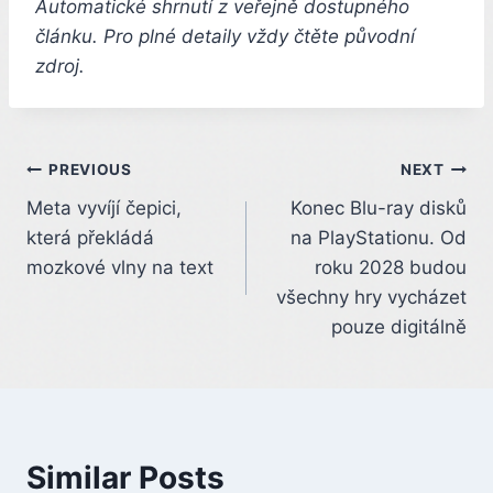
Automatické shrnutí z veřejně dostupného
článku. Pro plné detaily vždy čtěte původní
zdroj.
Post
PREVIOUS
NEXT
Meta vyvíjí čepici,
Konec Blu-ray disků
navigation
která překládá
na PlayStationu. Od
mozkové vlny na text
roku 2028 budou
všechny hry vycházet
pouze digitálně
Similar Posts