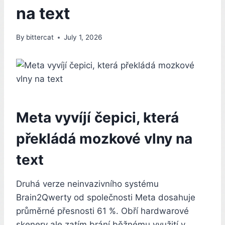
na text
By
bittercat
July 1, 2026
Meta vyvíjí čepici, která
překládá mozkové vlny na
text
Druhá verze neinvazivního systému
Brain2Qwerty od společnosti Meta dosahuje
průměrné přesnosti 61 %. Obří hardwarové
skenery ale zatím brání běžnému využití v