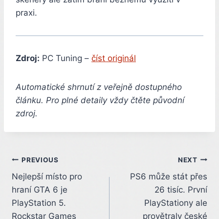
praxi.
Zdroj:
PC Tuning –
číst originál
Automatické shrnutí z veřejně dostupného
článku. Pro plné detaily vždy čtěte původní
zdroj.
Post
PREVIOUS
NEXT
Nejlepší místo pro
PS6 může stát přes
navigation
hraní GTA 6 je
26 tisíc. První
PlayStation 5.
PlayStationy ale
Rockstar Games
provětraly české