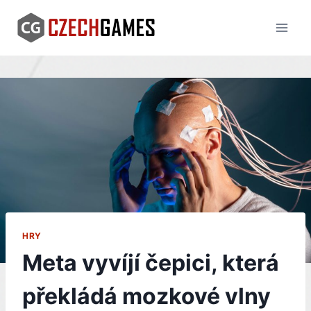
Skip
to
content
HRY
Meta vyvíjí čepici, která
překládá mozkové vlny