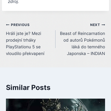
zdroj.
Post
PREVIOUS
NEXT
Hráli jste je? Mezi
Beast of Reincarnation
navigation
prodejní trháky
od autorů Pokémonů
PlayStationu 5 se
láká do temného
vloudilo překvapení
Japonska – INDIAN
Similar Posts