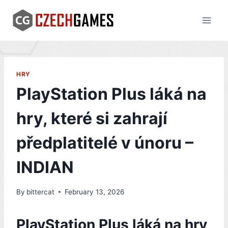
Skip
to
content
HRY
PlayStation Plus láká na
hry, které si zahrají
předplatitelé v únoru –
INDIAN
By
bittercat
February 13, 2026
PlayStation Plus láká na hry,