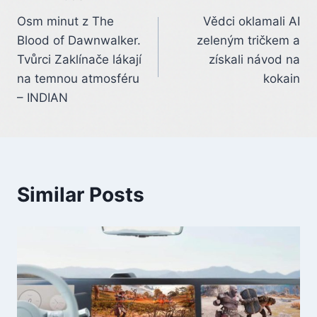
Post
Osm minut z The
Vědci oklamali AI
navigation
Blood of Dawnwalker.
zeleným tričkem a
Tvůrci Zaklínače lákají
získali návod na
na temnou atmosféru
kokain
– INDIAN
Similar Posts