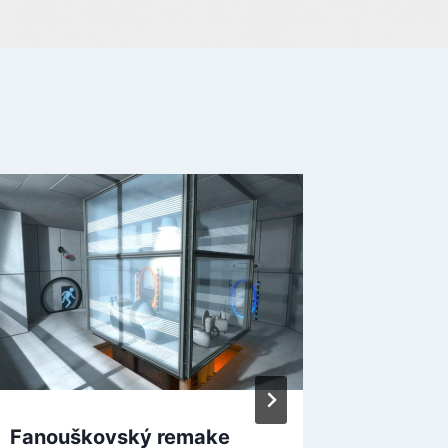
Fanouškovský remake
Elden R