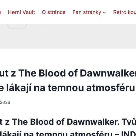
ů
Herní Vault
O stránce
Fan stránky
Retro ko
t z The Blood of Dawnwalker
e lákají na temnou atmosféru
, 2026
 z The Blood of Dawnwalker. Tvů
 lákají na temnou atmosféru – IN