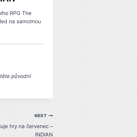
čního RPG The
hled na samotnou
čtěte původní
NEXT
luje hry na červenec –
INDIAN