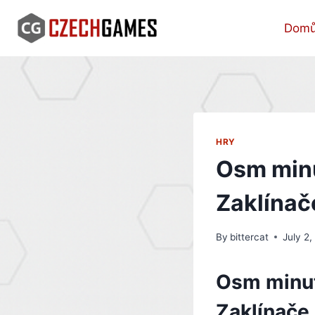
Skip
to
Dom
content
HRY
Osm minu
Zaklínač
By
bittercat
July 2
Osm minut
Zaklínače