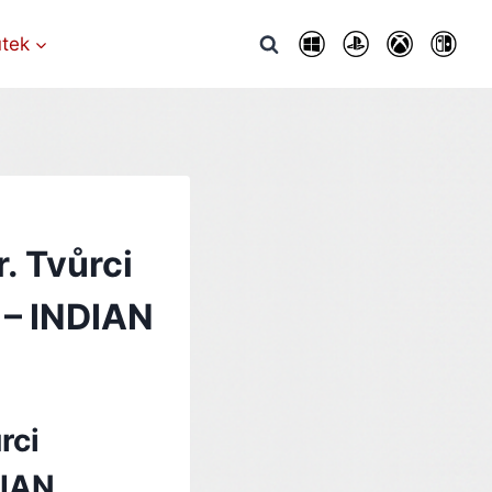
utek
. Tvůrci
 – INDIAN
rci
DIAN