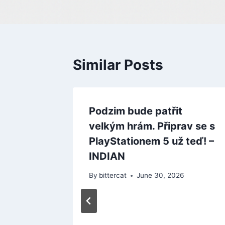
Similar Posts
 blíží.
Podzim bude patřit
pouští
velkým hrám. Připrav se s
INDIAN
PlayStationem 5 už teď! –
INDIAN
By
bittercat
June 30, 2026