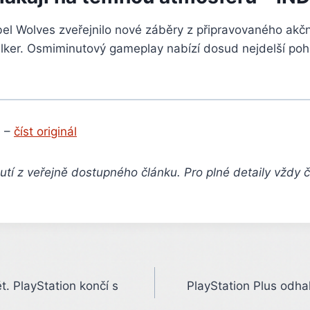
bel Wolves zveřejnilo nové záběry z připravovaného ak
ker. Osmiminutový gameplay nabízí dosud nejdelší po
 –
číst originál
tí z veřejně dostupného článku. Pro plné detaily vždy 
t. PlayStation končí s
PlayStation Plus odha