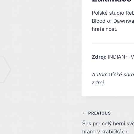
Polské studio Re
Blood of Dawnwal
hratelnost.
Zdroj:
INDIAN-TV
Automatické shrnu
zdroj.
Post
PREVIOUS
Šok pro celý herní svě
navigation
hrami v krabičkách