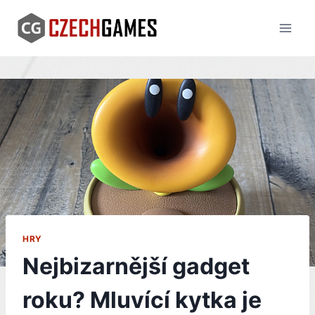
Skip
to
content
HRY
Nejbizarnější gadget
roku? Mluvící kytka je