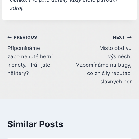
zdroj.
Post
PREVIOUS
NEXT
Připomínáme
Místo obdivu
navigation
zapomenuté herní
výsměch.
klenoty. Hráli jste
Vzpomínáme na bugy,
některý?
co zničily reputaci
slavných her
Similar Posts