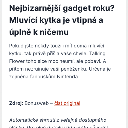
Nejbizarnější gadget roku?
Mluvící kytka je vtipná a
úplně k ničemu
Pokud jste někdy toužili mít doma mluvící
kytku, tak právě přišla vaše chvíle. Talking
Flower toho sice moc neumí, ale pobaví. A
přitom nezruinuje vaši peněženku. Určena je
zejména fanouškům Nintenda.
Zdroj:
Bonusweb –
číst originál
Automatické shrnutí z veřejně dostupného
článku. Pro plné detaily vždy čtěte původní