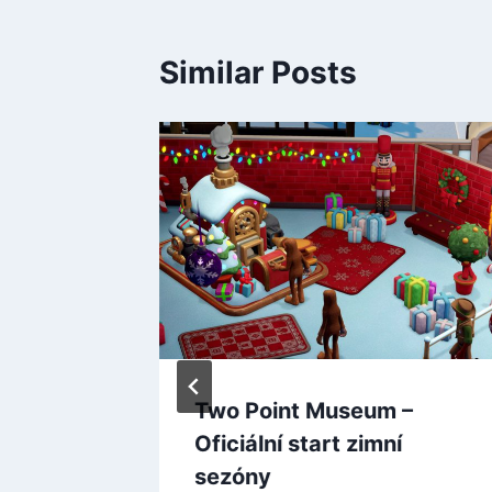
Similar Posts
Black
Two Point Museum –
Oficiální start zimní
a
sezóny