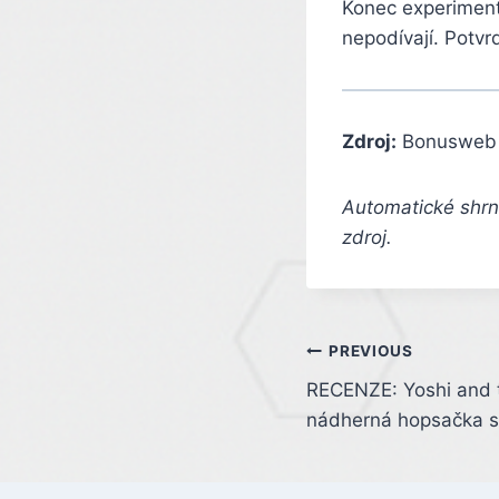
Konec experimentu
nepodívají. Potvr
Zdroj:
Bonusweb
Automatické shrnu
zdroj.
Post
PREVIOUS
RECENZE: Yoshi and t
navigation
nádherná hopsačka 