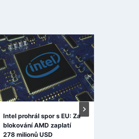
Polda P
ještě 
prázdni
pokračo
počkáme
By
bitterca
Intel prohrál spor s EU: Za
blokování AMD zaplatí
278 milionů USD