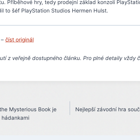
. Příběhové hry, tedy prodejní základ konzolí PlayStati
dil to šéf PlayStation Studios Hermen Hulst.
 –
číst originál
tí z veřejně dostupného článku. Pro plné detaily vždy 
he Mysterious Book je
Nejlepší závodní hra souč
s hádankami