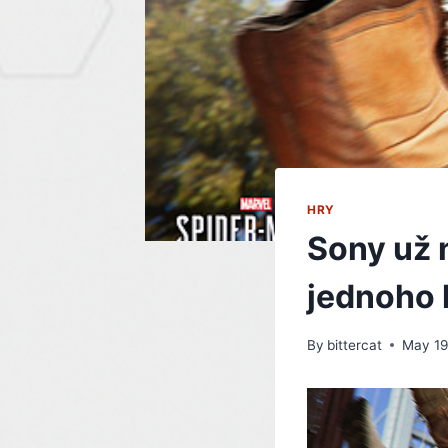
HRY
Sony už 
jednoho 
By
bittercat
May 19