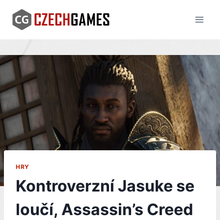
Skip
to
content
HRY
Kontroverzní Jasuke se
loučí, Assassin’s Creed