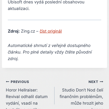
Ubisoft dnes vydá poslední obsahovou
aktualizaci.
Zdroj:
Zing.cz –
číst originál
Automatické shrnutí z veřejně dostupného
článku. Pro plné detaily vždy čtěte původní
zdroj.
Post
PREVIOUS
NEXT
Horor Hellraiser:
Studio Don’t Nod čelí
navigation
Revival odhalil datum
finančním problémům,
vydání, vsadí na
může hrozit jeho