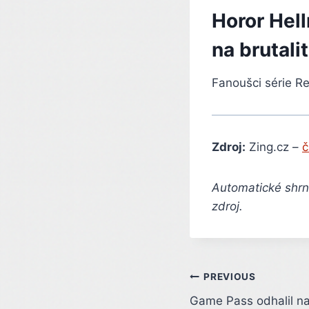
Horor Hell
na brutali
Fanoušci série Res
Zdroj:
Zing.cz –
č
Automatické shrnu
zdroj.
Post
PREVIOUS
Game Pass odhalil na