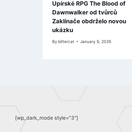
peed
Upírské RPG The Blood of
vé
Dawnwalker od tvůrců
skvělá
Zaklínače obdrželo novou
ukázku
 2025
By
bittercat
January 9, 2026
[wp_dark_mode style="3"]