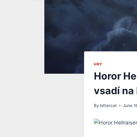
HRY
Horor Hel
vsadí na 
By
bittercat
June 1