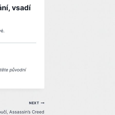
ní, vsadí
vé.
čtěte původní
NEXT
oučí, Assassin’s Creed