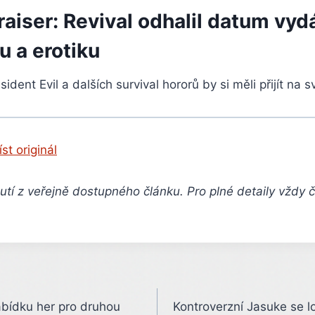
raiser: Revival odhalil datum vydá
tu a erotiku
ident Evil a dalších survival hororů by si měli přijít na s
íst originál
tí z veřejně dostupného článku. Pro plné detaily vždy 
bídku her pro druhou
Kontroverzní Jasuke se l