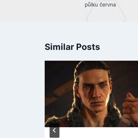
navigation
půlku června
Similar Posts