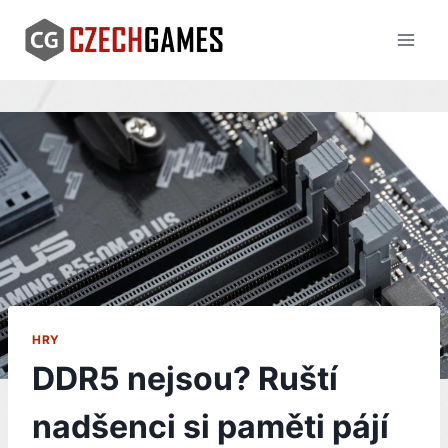
Skip
to
content
HRY
DDR5 nejsou? Ruští
nadšenci si paměti pájí