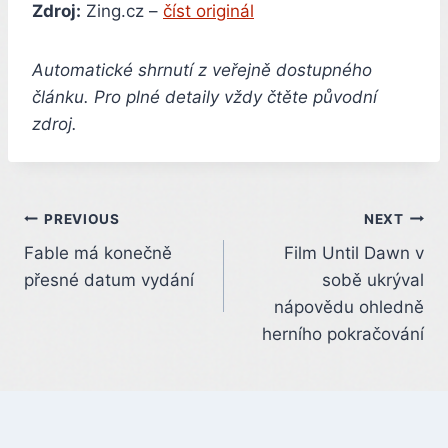
Zdroj:
Zing.cz –
číst originál
Automatické shrnutí z veřejně dostupného
článku. Pro plné detaily vždy čtěte původní
zdroj.
Post
PREVIOUS
NEXT
Fable má konečně
Film Until Dawn v
navigation
přesné datum vydání
sobě ukrýval
nápovědu ohledně
herního pokračování