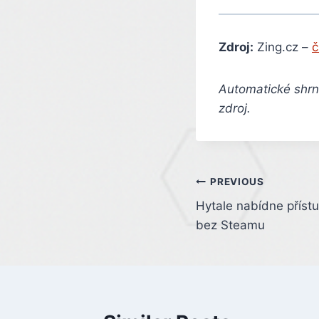
Zdroj:
Zing.cz –
č
Automatické shrnu
zdroj.
Post
PREVIOUS
Hytale nabídne přístu
navigation
bez Steamu