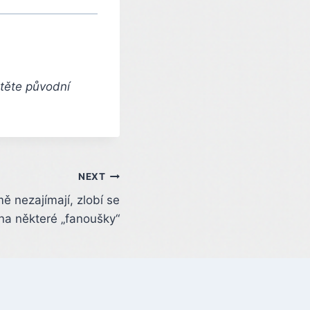
čtěte původní
NEXT
ě nezajímají, zlobí se
na některé „fanoušky“