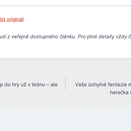
íst originál
tí z veřejně dostupného článku. Pro plné detaily vždy 
p do hry už v lednu – ale
Vaše úchylné fantazie m
herečka 