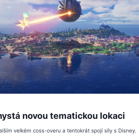
hystá novou tematickou lokaci
alším velkém coss-overu a tentokrát spojí síly s Disney.