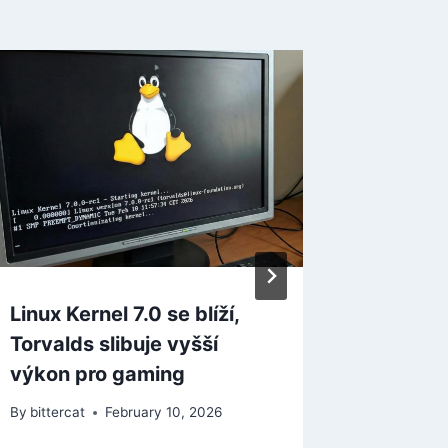
Linux Kernel 7.0 se blíží,
Battlefi
Torvalds slibuje vyšší
týden n
výkon pro gaming
dispozi
By
bittercat
February 10, 2026
By
bitterca