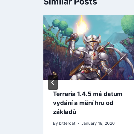
Similar Posts
rem už
řád v
ie
 2025
Terraria 1.4.5 má datum
vydání a mění hru od
základů
By
bittercat
January 18, 2026