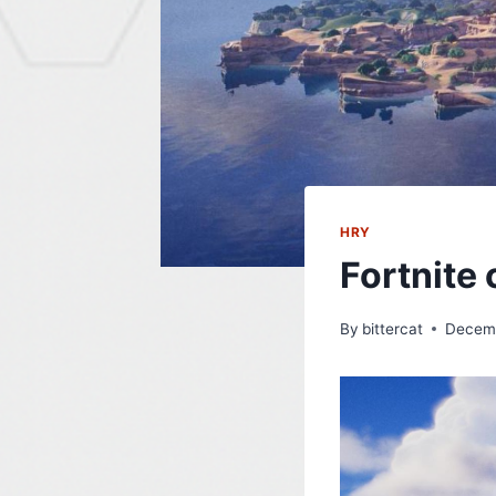
HRY
Fortnite
By
bittercat
Decemb