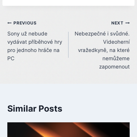
Post
PREVIOUS
NEXT
Sony už nebude
Nebezpečné i svůdné.
navigation
vydávat příběhové hry
Videoherní
pro jednoho hráče na
vražedkyně, na které
PC
nemůžeme
zapomenout
Similar Posts