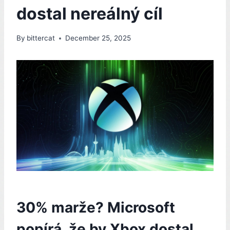
dostal nereálný cíl
By
bittercat
December 25, 2025
30% marže? Microsoft
popírá, že by Xbox dostal