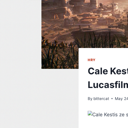
HRY
Cale Kest
Lucasfil
By
bittercat
May 24