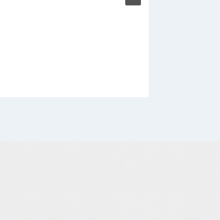
Nvidia 
AI age
firmy
By
bitterca