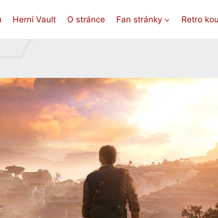
ů
Herní Vault
O stránce
Fan stránky
Retro ko