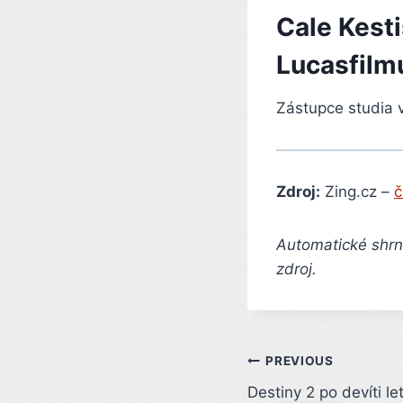
Cale Kesti
Lucasfilm
Zástupce studia v
Zdroj:
Zing.cz –
č
Automatické shrnu
zdroj.
Post
PREVIOUS
Destiny 2 po devíti le