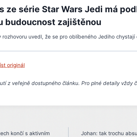
s ze série Star Wars Jedi má pod
u budoucnost zajištěnou
 rozhovoru uvedl, že se pro oblíbeného Jediho chystají 
íst originál
tí z veřejně dostupného článku. Pro plné detaily vždy 
tech končí s aktivním
Johan: tak trochu absu