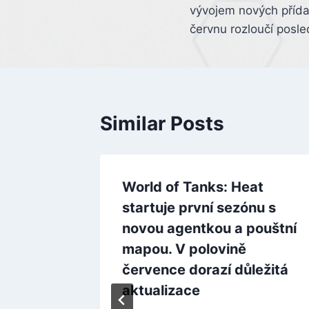
navigation
vývojem nových přídav
červnu rozloučí pos
Similar Posts
iem
World of Tanks: Heat
íbeného
startuje první sezónu s
ije
novou agentkou a pouštní
dá
mapou. V polovině
července dorazí důležitá
aktualizace
 2025