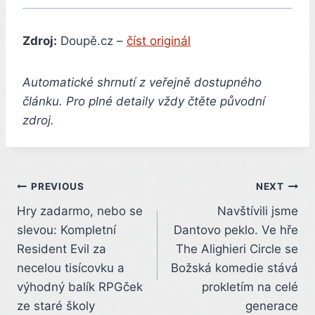
Zdroj:
Doupě.cz –
číst originál
Automatické shrnutí z veřejně dostupného
článku. Pro plné detaily vždy čtěte původní
zdroj.
Post
PREVIOUS
NEXT
Hry zadarmo, nebo se
Navštívili jsme
navigation
slevou: Kompletní
Dantovo peklo. Ve hře
Resident Evil za
The Alighieri Circle se
necelou tisícovku a
Božská komedie stává
výhodný balík RPGček
prokletím na celé
ze staré školy
generace