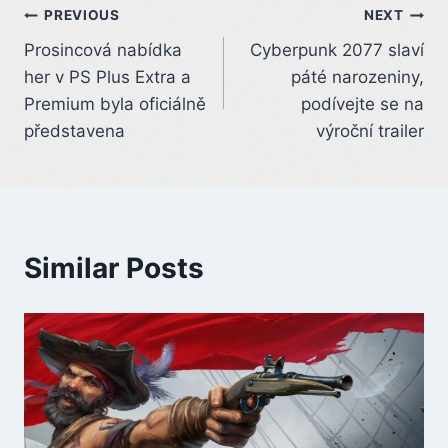
Post
PREVIOUS
NEXT
Prosincová nabídka
Cyberpunk 2077 slaví
navigation
her v PS Plus Extra a
páté narozeniny,
Premium byla oficiálně
podívejte se na
představena
výroční trailer
Similar Posts