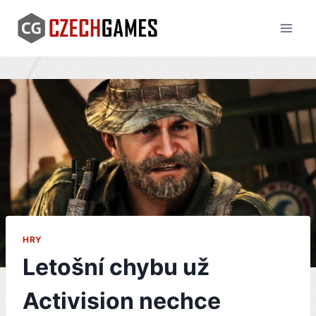
Skip
to
content
HRY
Letošní chybu už
Activision nechce