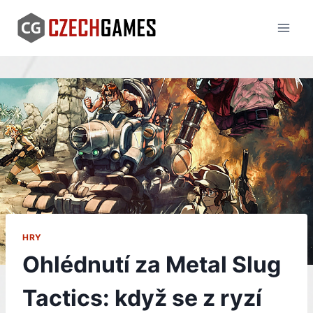
Skip
to
content
HRY
Ohlédnutí za Metal Slug
Tactics: když se z ryzí