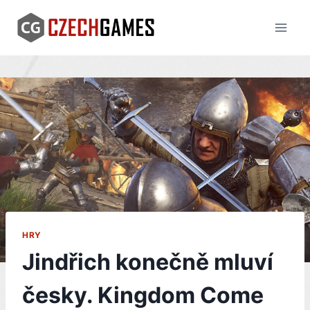
Skip
to
content
HRY
Jindřich konečně mluví
česky. Kingdom Come