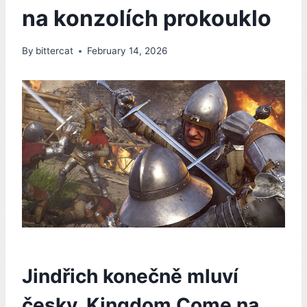
na konzolích prokouklo
By
bittercat
February 14, 2026
Jindřich konečně mluví
česky. Kingdom Come na