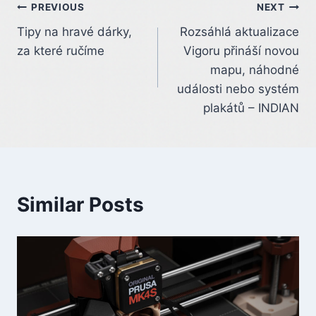
Post
PREVIOUS
NEXT
Tipy na hravé dárky,
Rozsáhlá aktualizace
navigation
za které ručíme
Vigoru přináší novou
mapu, náhodné
události nebo systém
plakátů – INDIAN
Similar Posts