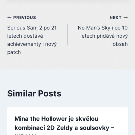
Post
PREVIOUS
NEXT
Serious Sam 2 po 21
No Man’s Sky i po 10
navigation
letech dostává
letech přidává nový
achievementy i nový
obsah
patch
Similar Posts
Mina the Hollower je skvělou
kombinací 2D Zeldy a soulsovky –